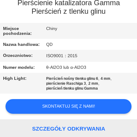
KONTROLA
Pierścienie katalizatora Gamma
Pierścień z tlenku glinu
JAKOŚCI
Miejsce
Chiny
SKONTAKTUJ
pochodzenia:
SIĘ
Nazwa handlowa:
QD
Z
Orzecznictwo:
ISO9001：2015
NAMI
Numer modelu:
θ-Al2O3 lub α-Al2O3
High Light:
,
,
AKTUALNOŚCI
Pierścień nośny tlenku glinu 6
4 mm
,
,
pierścienie Raschiga 3
2 mm
pierścień tlenku glinu Gamma
SPRAWY
SKONTAKTUJ SIĘ Z NAMI!
SITEMAP
SZCZEGÓŁY ODKRYWANIA