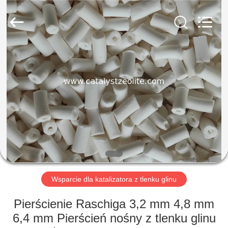
CATALYSTS
GROUP
CO.,LTD.
All
Rights
Reserved.
DOM
PRODUKTY
O
NAS
WYCIECZKA
PO
Wsparcie dla katalizatora z tlenku glinu
FABRYCE
Pierścienie Raschiga 3,2 mm 4,8 mm
6,4 mm Pierścień nośny z tlenku glinu