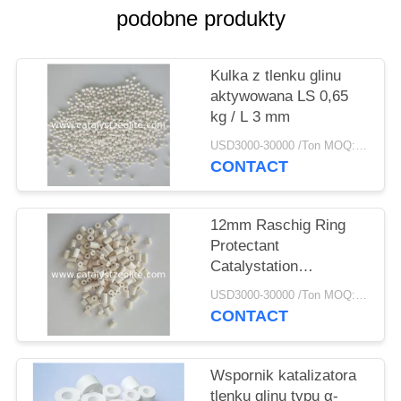
PRIVACY
podobne produkty
POLICY
Kulka z tlenku glinu
aktywowana LS 0,65
kg / L 3 mm
USD3000-30000 /Ton MOQ:1 KG
CONTACT
12mm Raschig Ring
Protectant
Catalystation
Protectant
USD3000-30000 /Ton MOQ:1 KG
CONTACT
Wspornik katalizatora
tlenku glinu typu α-