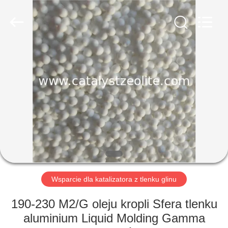
CATALYSTS
GROUP
CO.,LTD.
All
Rights
Reserved.
DOM
PRODUKTY
O
NAS
WYCIECZKA
PO
Wsparcie dla katalizatora z tlenku glinu
FABRYCE
190-230 M2/G oleju kropli Sfera tlenku
aluminium Liquid Molding Gamma