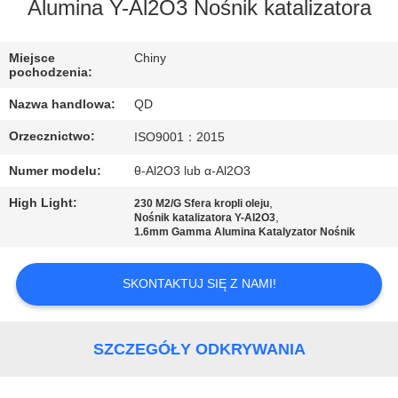
KONTROLA
Alumina Y-Al2O3 Nośnik katalizatora
JAKOŚCI
Miejsce
Chiny
pochodzenia:
SKONTAKTUJ
Nazwa handlowa:
QD
SIĘ
Orzecznictwo:
ISO9001：2015
Z
Numer modelu:
θ-Al2O3 lub α-Al2O3
NAMI
High Light:
,
230 M2/G Sfera kropli oleju
,
Nośnik katalizatora Y-Al2O3
AKTUALNOŚCI
1.6mm Gamma Alumina Katalyzator Nośnik
SKONTAKTUJ SIĘ Z NAMI!
SPRAWY
SITEMAP
SZCZEGÓŁY ODKRYWANIA