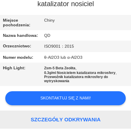
KONTROLA
katalizator nosiciel
JAKOŚCI
Miejsce
Chiny
pochodzenia:
SKONTAKTUJ
Nazwa handlowa:
QD
SIĘ
Orzecznictwo:
ISO9001：2015
Z
NAMI
Numer modelu:
θ-Al2O3 lub α-Al2O3
High Light:
,
Zsm-5 Beta Zeolita
,
0.3g/ml Nosicielem katalizatora mikrosfery
AKTUALNOŚCI
Przewoźnik katalizatora mikrosfery do
wytryskowania
SPRAWY
SKONTAKTUJ SIĘ Z NAMI!
SITEMAP
SZCZEGÓŁY ODKRYWANIA