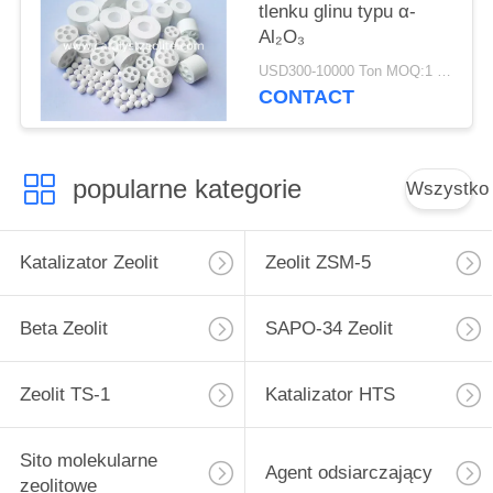
tlenku glinu typu α-
Al₂O₃
USD300-10000 Ton MOQ:1 KG
CONTACT
popularne kategorie
Wszystko
Katalizator Zeolit
Zeolit ​​ZSM-5
Beta Zeolit
SAPO-34 Zeolit
Zeolit ​​TS-1
Katalizator HTS
Sito molekularne
Agent odsiarczający
zeolitowe