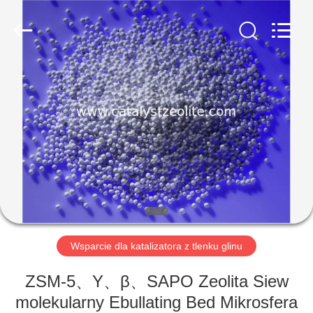
CATALYSTS
GROUP
CO.,LTD.
All
Rights
Reserved.
DOM
PRODUKTY
O
NAS
WYCIECZKA
PO
Wsparcie dla katalizatora z tlenku glinu
FABRYCE
ZSM-5、Y、β、SAPO Zeolita Siew
molekularny Ebullating Bed Mikrosfera