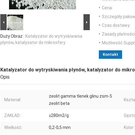
Cena:
Szczegóły pakow
Czas dostawy:
Zasady płatności
Duży Obraz :
Katalyzator do wytryskiwania
płynów, katalyzator do mikrosfery
Możliwość Suppl
Kontakt
Katalyzator do wytryskiwania płynów, katalyzator do mikr
Opis
zeolit ​​gamma tlenek glinu zsm-5
Materiał:
Kszta
zeolit ​​beta
ZAKŁAD:
≥280m2/g
Gęst
Wielkość:
0,2-0,5 mm
Kolor: