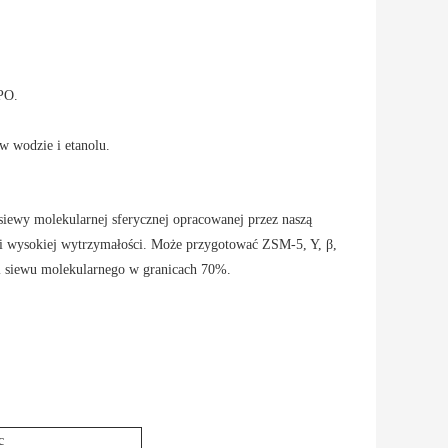
PO.
 w wodzie i etanolu.
siewy molekularnej sferycznej opracowanej przez naszą
i,i wysokiej wytrzymałości. Może przygotować ZSM-5, Y, β,
i siewu molekularnego w granicach 70%.
c