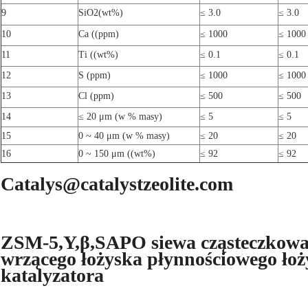
9
SiO
2
(wt%)
≤ 3.0
≤ 3.0
10
Ca ((ppm)
≤ 1000
≤ 1000
11
Ti ((wt%)
≤ 0.1
≤ 0.1
12
S (ppm)
≤ 1000
≤ 1000
13
Cl (ppm)
≤ 500
≤ 500
14
≤ 20 μm (w % masy)
≤ 5
≤ 5
15
0 ~ 40 μm (w % masy)
≤ 20
≤ 20
16
0 ~ 150 μm ((wt%)
≤ 92
≤ 92
Catalys@catalystzeolite.com
ZSM-5,Y,β,SAPO siewa cząsteczkowa z
wrzącego łożyska płynnościowego łoż
katalyzatora