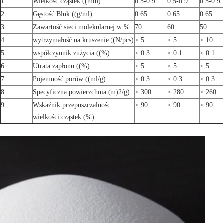
1
Wielkość cząstek ((mm)
0.5-0.9
0.5-0.9
0.5-0.9
2
Gęstość Bluk ((g/ml)
0.65
0.65
0.65
3
Zawartość sieci molekularnej w %
70
60
50
4
wytrzymałość na kruszenie ((N/pcs)
≥ 5
≥ 5
≥ 10
5
współczynnik zużycia ((%)
≤ 0.3
≤ 0.1
≤ 0.1
6
Utrata zapłonu ((%)
≤ 5
≤ 5
≤ 5
7
Pojemność porów ((ml/g)
≥ 0.3
≥ 0.3
≥ 0.3
8
Specyficzna powierzchnia (m)
2
/g)
≥ 300
≥ 280
≥ 260
9
Wskaźnik przepuszczalności
≥ 90
≥ 90
≥ 90
wielkości cząstek (%)