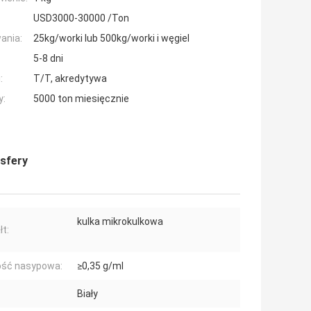
USD3000-30000 /Ton
ania:
25kg/worki lub 500kg/worki i węgiel
5-8 dni
:
T/T, akredytywa
y:
5000 ton miesięcznie
osfery
kulka mikrokulkowa
łt:
ość nasypowa:
≥0,35 g/ml
Biały