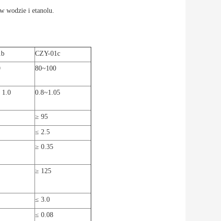
 w wodzie i etanolu.
1b
CZY-01c
0
80~100
 1.0
0.8~1.05
≥ 95
≤ 2.5
≥ 0.35
≥ 125
≤ 3.0
≤ 0.08