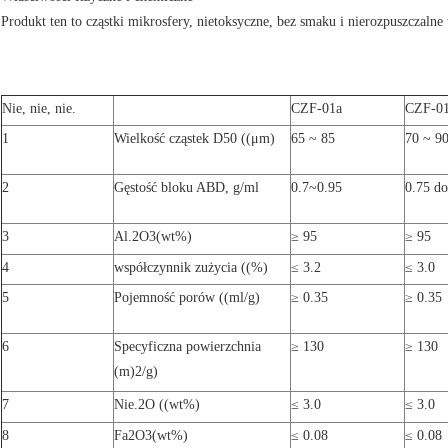
Produkt ten to cząstki mikrosfery, nietoksyczne, bez smaku i nierozpuszczalne
Nie, nie, nie.
CZF-01a
CZF-0
1
Wielkość cząstek D50 ((μm)
65 ~ 85
70 ~ 9
2
Gęstość bloku ABD, g/ml
0.7~0.95
0.75 do
3
Al.
2
O
3
(wt%)
≥ 95
≥ 95
4
współczynnik zużycia ((%)
≤ 3.2
≤ 3.0
5
Pojemność porów ((ml/g)
≥ 0.35
≥ 0.35
6
Specyficzna powierzchnia
≥ 130
≥ 130
(m)
2
/g)
7
Nie.
2
O ((wt%)
≤ 3.0
≤ 3.0
8
Fa
2
O
3
(wt%)
≤ 0.08
≤ 0.08