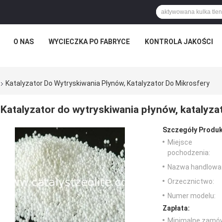
O NAS
WYCIECZKA PO FABRYCE
KONTROLA JAKOŚCI
Katalyzator Do Wytryskiwania Płynów, Katalyzator Do Mikrosfery
Katalyzator do wytryskiwania płynów, katalyza
Szczegóły Produk
Miejsce
pochodzenia:
Nazwa handlowa
Orzecznictwo:
Numer modelu:
Zapłata:
Minimalne zamów