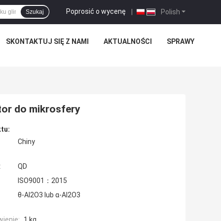
Poprosić o wycenę
|
Polish
Szukaj
SKONTAKTUJ SIĘ Z NAMI
AKTUALNOŚCI
SPRAWY
tor do mikrosfery
tu:
Chiny
:
QD
ISO9001：2015
θ-Al2O3 lub α-Al2O3
ienie:
1 kg