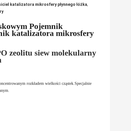
iciel katalizatora mikrosfery płynnego łóżka
,
ry
ryskowym Pojemnik
ik katalizatora mikrosfery
PO zeolitu siew molekularny
a
skoncentrowanym rozkładem wielkości cząstek.Specjalnie
ynnym.