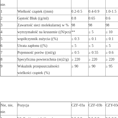
nie.
1
Wielkość cząstek ((mm)
0.2-0.5
0.4-0.9
1.0-1.5
2
Gęstość Bluk ((g/ml)
0.8
0.65
0.6
3
Zawartość sieci molekularnej w %
98
98
98
4
wytrzymałość na kruszenie ((N/pcs)
**
≥ 5
≥ 10
5
współczynnik zużycia ((%)
≤ 0.3
≤ 0.1
≤ 0.1
6
Utrata zapłonu ((%)
≤ 5
≤ 5
≤ 5
7
Pojemność porów ((ml/g)
≥ 0.5
≥ 0.55
≥ 0.6
8
Specyficzna powierzchnia (m)
2
/g)
≥ 220
≥ 220
≥ 220
9
Wskaźnik przepuszczalności
≥ 90
≥ 90
≥ 95
wielkości cząstek (%)
Nie, nie,
Pozycja
CZF-03a
CZF-03b
CZY-03
nie.