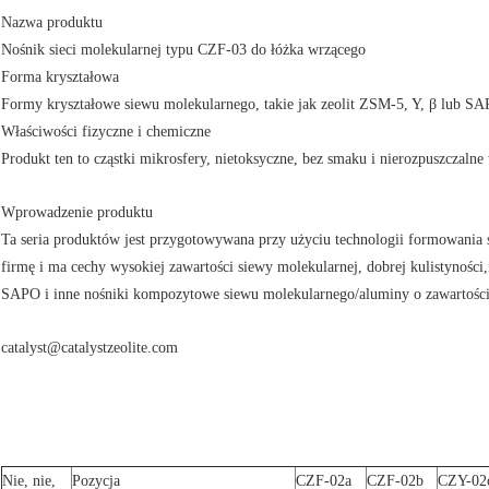
Nazwa produktu
Nośnik sieci molekularnej typu CZF-03 do łóżka wrzącego
Forma kryształowa
Formy kryształowe siewu molekularnego, takie jak zeolit ZSM-5, Y, β lub SA
Właściwości fizyczne i chemiczne
Produkt ten to cząstki mikrosfery, nietoksyczne, bez smaku i nierozpuszczalne
Wprowadzenie produktu
Ta seria produktów jest przygotowywana przy użyciu technologii formowania 
firmę i ma cechy wysokiej zawartości siewy molekularnej, dobrej kulistynośc
SAPO i inne nośniki kompozytowe siewu molekularnego/aluminy o zawartośc
catalyst@catalystzeolite.com
Nie, nie,
Pozycja
CZF-02a
CZF-02b
CZY-02