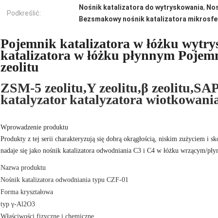
Nośnik katalizatora do wytryskowania
,
Nos
Podkreślić:
Bezsmakowy nośnik katalizatora mikrosfe
Pojemnik katalizatora w łóżku wyt
katalizatora w łóżku płynnym Pojemn
zeolitu
ZSM-5 zeolitu,Y zeolitu,β zeolitu,SA
katalyzator katalyzatora wiotkowani
Wprowadzenie produktu
Produkty z tej serii charakteryzują się dobrą okrągłością, niskim zużyciem i 
nadaje się jako nośnik katalizatora odwodniania C3 i C4 w łóżku wrzącym/pł
Nazwa produktu
Nośnik katalizatora odwodniania typu CZF-01
Forma kryształowa
typ γ-Al2O3
Właściwości fizyczne i chemiczne