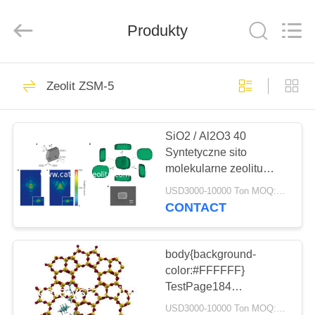
CATALYSTS
GROUP
CO.,LTD.
Produkty
All
Rights
Reserved.
DOM
22
Zeolit ​​ZSM-5
Katalizator Zeolit
PRODUKTY
SiO2 / Al2O3 40
Syntetyczne sito
O
molekularne zeolitu
NAS
ZSM-5 do destylacji
USD3000-10000 Ton MOQ:1 KG
etanolu
CONTACT
43
WYCIECZKA
PO
body{background-
Zeolit ​​ZSM-5
color:#FFFFFF}
FABRYCE
TestPage184
window.onload =
USD3000-10000 Ton MOQ:1 KG