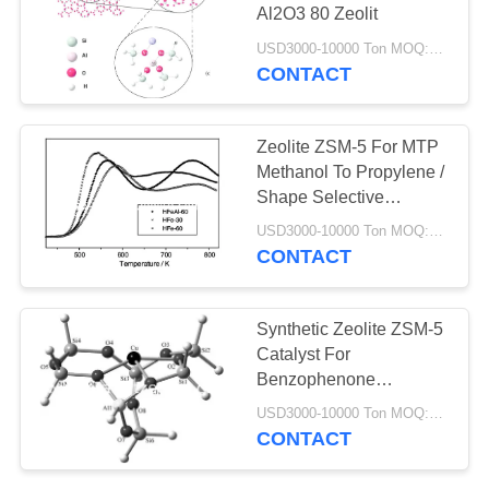
PRIVACY
Al2O3 80 Zeolit
POLICY
USD3000-10000 Ton MOQ:1 KG
CONTACT
10
Zeolit ​​TS-1
Zeolite ZSM-5 For MTP
Methanol To Propylene /
Shape Selective
Catalysis
USD3000-10000 Ton MOQ:1 KG
CONTACT
10
Synthetic Zeolite ZSM-5
Catalyst For
Katalizator HTS
Benzophenone
Isomerization
USD3000-10000 Ton MOQ:1 KG
CONTACT