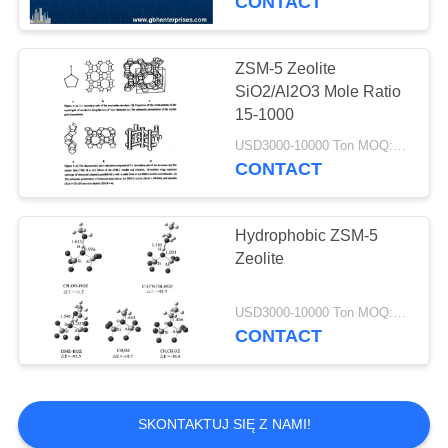
CONTACT
Płynny katalizator
krakingu
ZSM-5 Zeolite
SiO2/Al2O3 Mole Ratio
katalitycznego
15-1000
USD3000-10000 Ton MOQ:1 KG
CONTACT
83
Wsparcie dla
Hydrophobic ZSM-5
Zeolite
katalizatora z tlenku
glinu
USD3000-10000 Ton MOQ:1 KG
CONTACT
85
SKONTAKTUJ SIĘ Z NAMI!