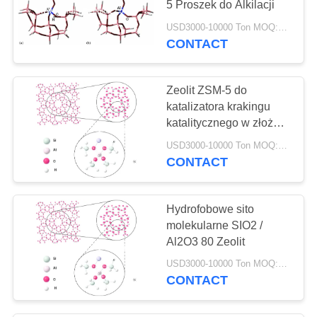
5 Proszek do Alkilacji
69
USD3000-10000 Ton MOQ:1 KG
Katalizator obróbki
CONTACT
wodorem
Zeolit ​​ZSM-5 do
katalizatora krakingu
katalitycznego w złożu
stałym
USD3000-10000 Ton MOQ:1 KG
CONTACT
13
Odtleniacz
Hydrofobowe sito
molekularne SIO2 /
Al2O3 80 Zeolit
USD3000-10000 Ton MOQ:1 KG
CONTACT
10