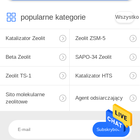
Niestandardowy
katalizator
popularne kategorie
Wszystko
Katalizator Zeolit
Zeolit ​​ZSM-5
Beta Zeolit
SAPO-34 Zeolit
Zeolit ​​TS-1
Katalizator HTS
Sito molekularne
Agent odsiarczający
zeolitowe
Subskrybować