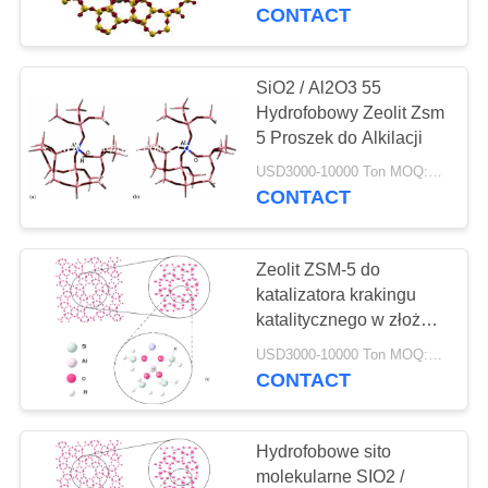
KONTROLA
function () {
CONTACT
document.getElementById("m
JAKOŚCI
"http://batit.aliyun.com/alww.ht
}
SiO2 / Al2O3 55
12
SKONTAKTUJ
Hydrofobowy Zeolit ​​Zsm
5 Proszek do Alkilacji
SIĘ
Beta Zeolit
USD3000-10000 Ton MOQ:1 KG
Z
CONTACT
NAMI
Zeolit ​​ZSM-5 do
AKTUALNOŚCI
katalizatora krakingu
katalitycznego w złożu
17
stałym
SPRAWY
USD3000-10000 Ton MOQ:1 KG
CONTACT
SAPO-34 Zeolit
SITEMAP
Hydrofobowe sito
molekularne SIO2 /