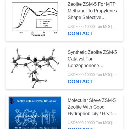
Zeolite ZSM-5 For MTP
Katalizator
Methanol To Propylene /
Shape Selective
odwodornienia
Catalysis
USD3000-10000 Ton MOQ:1 KG
CONTACT
Synthetic Zeolite ZSM-5
Catalyst For
49
Benzophenone
Isomerization
USD3000-10000 Ton MOQ:1 KG
Shift Catalyst
CONTACT
Molecular Sieve ZSM-5
Zeolite With Good
Hydrophobicity / Heat
Resistance
42
USD3000-10000 Ton MOQ:1 KG