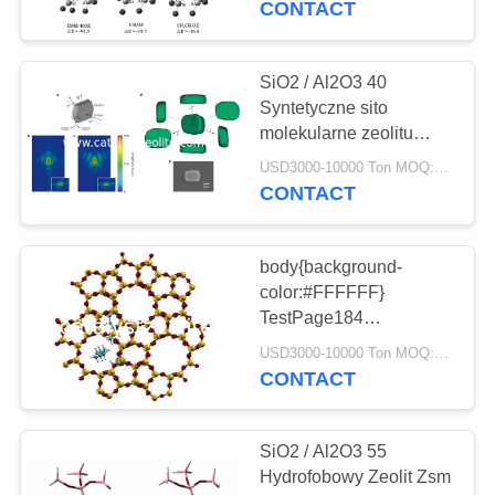
CONTACT
16
Środki do usuwania
SiO2 / Al2O3 40
Syntetyczne sito
arsenu
molekularne zeolitu
ZSM-5 do destylacji
USD3000-10000 Ton MOQ:1 KG
etanolu
CONTACT
body{background-
5
color:#FFFFFF}
Dechlorination
TestPage184
window.onload =
Agent
USD3000-10000 Ton MOQ:1 KG
function () {
CONTACT
document.getElementById("m
"http://batit.aliyun.com/alww.ht
}
SiO2 / Al2O3 55
Hydrofobowy Zeolit ​​Zsm