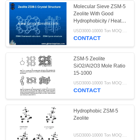
Molecular Sieve ZSM-5
Zeolite With Good
58
Hydrophobicity / Heat
Sito molekularne
Resistance
USD3000-10000 Ton MOQ:1 KG
CONTACT
zeolitowe
ZSM-5 Zeolite
SiO2/Al2O3 Mole Ratio
15-1000
44
USD3000-10000 Ton MOQ:1 KG
CONTACT
Agent odsiarczający
Hydrophobic ZSM-5
Zeolite
USD3000-10000 Ton MOQ:1 KG