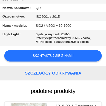
KONTROLA
JAKOŚCI
Nazwa handlowa:
QD
Orzecznictwo:
ISO9001：2015
SKONTAKTUJ
Numer modelu:
SiO2 / Al2O3 = 10-1000
SIĘ
High Light:
,
Syntetyczny zeolit ZSM-5
,
Z
Przemysł petrochemiczny ZSM-5 Zeolita
MTP Nosiciel katalizatora ZSM-5 Zeolita
NAMI
SKONTAKTUJ SIĘ Z NAMI!
AKTUALNOŚCI
SZCZEGÓŁY ODKRYWANIA
SPRAWY
podobne produkty
SITEMAP