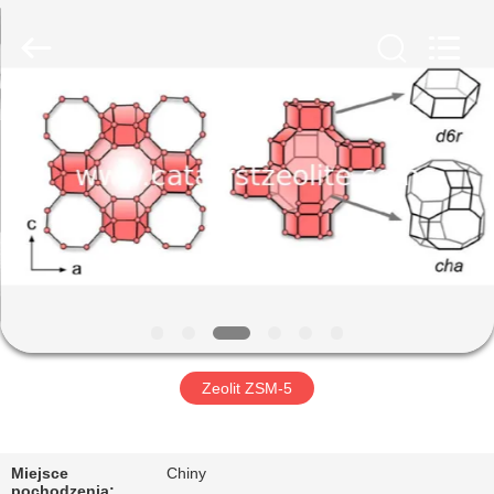
CATALYSTS
GROUP
CO.,LTD.
All
Rights
Reserved.
DOM
PRODUKTY
O
NAS
WYCIECZKA
PO
Zeolit ​​ZSM-5
FABRYCE
Miejsce
Chiny
pochodzenia: