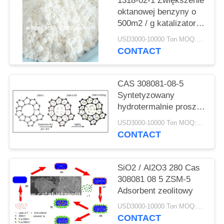
PRIVACY
1318-02-1 Zwiększenie
oktanowej benzyny o
POLICY
500m2 / g katalizatora
zeolitowego ZSM-5
USD3000-10000 Ton MOQ:1 KG
CONTACT
CAS 308081-08-5
Syntetyzowany
hydrotermalnie proszek
katalizatora HZSM 5
USD3000-10000 Ton MOQ:1 KG
CONTACT
SiO2 / Al2O3 280 Cas
308081 08 5 ZSM-5
Adsorbent zeolitowy
USD3000-10000 Ton MOQ:1 KG
CONTACT