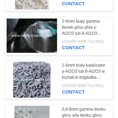
KONTROLA
krystaliczną
CONTACT
JAKOŚCI
2-6mm biały gamma
12
SKONTAKTUJ
tlenek glinu phla γ-
Al2O3 lub θ-Al2O3
SIĘ
Beta Zeolit
Ananasowy kulisty
USD3000-30000 /Ton MOQ:1 KG
Z
katalizator
CONTACT
podtrzymujący
NAMI
krystaliczną postać
1-6mm biały katalizator
AKTUALNOŚCI
γ-Al2O3 lub θ-Al2O3 w
kształcie trójpłatka
17
wspiera formę
SPRAWY
USD3000-30000 /Ton MOQ:1 KG
krystaliczną
CONTACT
SAPO-34 Zeolit
SITEMAP
0,8-8mm gamma tlenku
glinu alfa tlenku glinu