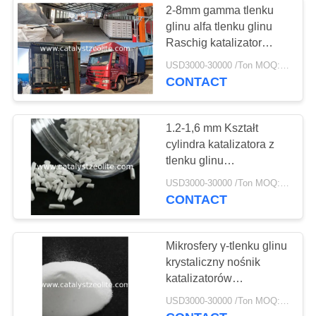
2-8mm gamma tlenku
Katalizator
glinu alfa tlenku glinu
Raschig katalizator
odwodornienia
wspierający formę
USD3000-30000 /Ton MOQ:1 KG
krystaliczną tlenku glinu
CONTACT
1.2-1,6 mm Kształt
cylindra katalizatora z
49
tlenku glinu
wspierającego formę
USD3000-30000 /Ton MOQ:1 KG
Shift Catalyst
kryształu
CONTACT
Mikrosfery γ-tlenku glinu
krystaliczny nośnik
katalizatorów
odwodornienia C3 i C4
42
USD3000-30000 /Ton MOQ:1 KG
w złożu fluidalnym/złożu