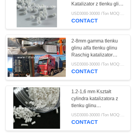
PRIVACY
Katalizator z tlenku glinu
POLICY
w kształcie kuli wspiera
USD3000-30000 /Ton MOQ:1 KG
formę krystaliczną
CONTACT
10
Zeolit ​​TS-1
2-8mm gamma tlenku
glinu alfa tlenku glinu
Raschig katalizator
wspierający formę
USD3000-30000 /Ton MOQ:1 KG
krystaliczną tlenku glinu
CONTACT
10
1.2-1,6 mm Kształt
cylindra katalizatora z
Katalizator HTS
tlenku glinu
wspierającego formę
USD3000-30000 /Ton MOQ:1 KG
kryształu
CONTACT