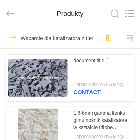
CATALYSTS
GROUP
CO.,LTD.
Produkty
All
Rights
Reserved.
DOM
22
Wsparcie dla katalizatora z tlenku glinu
Katalizator Zeolit
PRODUKTY
document.title='
O
NAS
USD3000-30000 /Ton MOQ:1 KG
CONTACT
43
WYCIECZKA
PO
1,6-6mm gamma tlenku
Zeolit ​​ZSM-5
glinu nośnik katalizatora
FABRYCE
w kształcie trilobe
wspiera formę
USD3000-30000 /Ton MOQ:1 KG