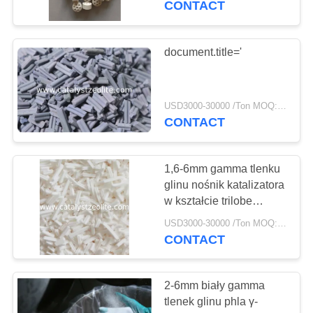
CONTACT
16
Środki do usuwania
document.title='
arsenu
USD3000-30000 /Ton MOQ:1 KG
CONTACT
1,6-6mm gamma tlenku
5
glinu nośnik katalizatora
Dechlorination
w kształcie trilobe
wspiera formę
Agent
USD3000-30000 /Ton MOQ:1 KG
krystaliczną
CONTACT
2-6mm biały gamma
tlenek glinu phla γ-