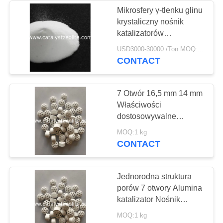
Mikrosfery γ-tlenku glinu
krystaliczny nośnik
58
katalizatorów
Sito molekularne
odwodornienia C3 i C4
USD3000-30000 /Ton MOQ:1 KG
w złożu fluidalnym/złożu
CONTACT
zeolitowe
fluidalnym
7 Otwór 16,5 mm 14 mm
Właściwości
dostosowywalne
Alumina Wsparcie
44
MOQ:1 kg
katalizatora
CONTACT
Agent odsiarczający
Jednorodna struktura
porów 7 otwory Alumina
katalizator Nośnik
Chemiczna obojętność
MOQ:1 kg