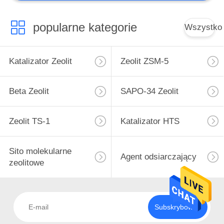
Niestandardowy
katalizator
popularne kategorie
Wszystko
Katalizator Zeolit
Zeolit ​​ZSM-5
Beta Zeolit
SAPO-34 Zeolit
Zeolit ​​TS-1
Katalizator HTS
Sito molekularne
Agent odsiarczający
zeolitowe
Subskrybować