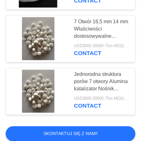
CONTACT
Płynny katalizator
fluidalnym
krakingu
7 Otwór 16,5 mm 14 mm
Właściwości
katalitycznego
dostosowywalne
Alumina Wsparcie
USD3000-30000 /Ton MOQ:1 kg
katalizatora
CONTACT
83
Wsparcie dla
Jednorodna struktura
porów 7 otwory Alumina
katalizatora z tlenku
katalizator Nośnik
Chemiczna obojętność
glinu
USD3000-30000 /Ton MOQ:1 kg
CONTACT
85
SKONTAKTUJ SIĘ Z NAMI!