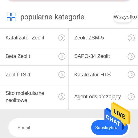
Niestandardowy
katalizator
popularne kategorie
Wszystko
Katalizator Zeolit
Zeolit ​​ZSM-5
Beta Zeolit
SAPO-34 Zeolit
Zeolit ​​TS-1
Katalizator HTS
Sito molekularne
Agent odsiarczający
zeolitowe
Subskrybować