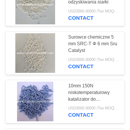
odzyskiwania siarki
69
USD3000-30000 /Ton MOQ:1 KG
Katalizator obróbki
CONTACT
wodorem
Surowce chemiczne 5
mm SRC-T Φ 6 mm Sru
Catalyst
USD3000-30000 /Ton MOQ:1 KG
CONTACT
13
Odtleniacz
10mm 150N
niskotemperaturowy
katalizator do
uwodornienia gazu
USD3000-30000 /Ton MOQ:1 KG
Claus Tail
CONTACT
10