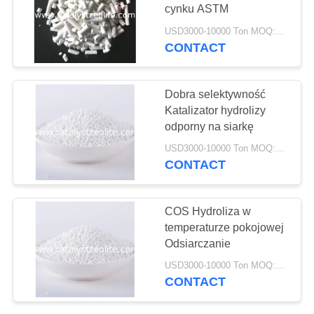
PRIVACY
cynku ASTM
POLICY
USD3000-10000 Ton MOQ:1 KG
CONTACT
10
Zeolit ​​TS-1
Dobra selektywność
Katalizator hydrolizy
odporny na siarkę
USD3000-10000 Ton MOQ:1 KG
CONTACT
10
COS Hydroliza w
temperaturze pokojowej
Katalizator HTS
Odsiarczanie
USD3000-10000 Ton MOQ:1 KG
CONTACT