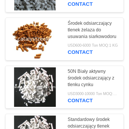
KONTROLA
CONTACT
JAKOŚCI
Środek odsiarczający
12
SKONTAKTUJ
tlenek żelaza do
usuwania siarkowodoru
SIĘ
Beta Zeolit
USD600-6000 Ton MOQ:1 KG
Z
CONTACT
NAMI
50N Biały aktywny
AKTUALNOŚCI
środek odsiarczający z
tlenku cynku
17
SPRAWY
USD3000-10000 Ton MOQ:1 KG
CONTACT
SAPO-34 Zeolit
SITEMAP
Standardowy środek
odsiarczający tlenek