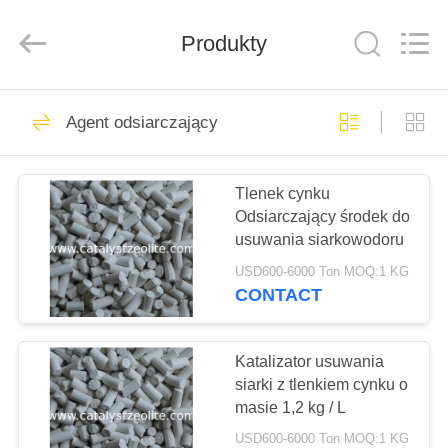
CATALYSTS
GROUP
CO.,LTD.
Produkty
All
Rights
Reserved.
DOM
22
Agent odsiarczający
Katalizator Zeolit
PRODUKTY
Tlenek cynku
Odsiarczający środek do
O
usuwania siarkowodoru
NAS
USD600-6000 Ton MOQ:1 KG
CONTACT
43
WYCIECZKA
PO
Katalizator usuwania
Zeolit ​​ZSM-5
siarki z tlenkiem cynku o
FABRYCE
masie 1,2 kg / L
USD600-6000 Ton MOQ:1 KG