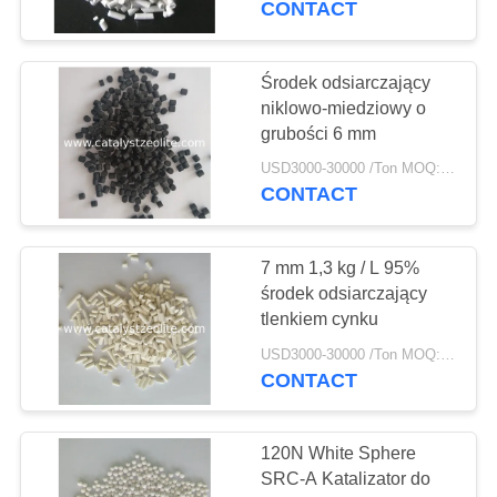
CONTACT
16
Środki do usuwania
Środek odsiarczający
niklowo-miedziowy o
arsenu
grubości 6 mm
USD3000-30000 /Ton MOQ:1 KG
CONTACT
7 mm 1,3 kg / L 95%
5
środek odsiarczający
Dechlorination
tlenkiem cynku
Agent
USD3000-30000 /Ton MOQ:1 KG
CONTACT
120N White Sphere
SRC-A Katalizator do