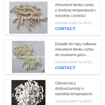
Adsorbent tlenku cynku
o średniej temperaturze i
58
wysokiej czystości
Sito molekularne
USD3000-10000 Ton MOQ:1 KG
CONTACT
zeolitowe
Dodatki do ropy naftowej
Adsorbent tlenku cynku
do usuwania gazu
ziemnego
44
USD3000-10000 Ton MOQ:1 KG
CONTACT
Agent odsiarczający
Odsiarczacz
drobnoziarnisty o
wysokiej temperaturze
USD3000-10000 Ton MOQ:1 KG