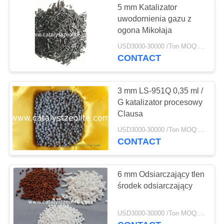
5 mm Katalizator
Katalizator
uwodornienia gazu z
ogona Mikołaja
odwodornienia
USD3000-30000 /Ton MOQ:1 KG
CONTACT
3 mm LS-951Q 0,35 ml /
G katalizator procesowy
49
Clausa
USD3000-30000 /Ton MOQ:1 KG
Shift Catalyst
CONTACT
6 mm Odsiarczający tlen
środek odsiarczający
42
USD3000-30000 /Ton MOQ:1 KG