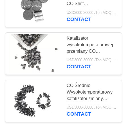
PRIVACY
CO Shift
POLICY
Ciemnobrązowy cylinder
USD3000-30000 /Ton MOQ:1 kg
Certyfikat ISO9001
CONTACT
10
Zeolit ​​TS-1
Katalizator
wysokotemperaturowej
przemiany CO
Poprawiona wydajność
USD3000-30000 /Ton MOQ:1 kg
energetyczna
CONTACT
10
CO Średnio
Wysokotemperaturowy
Katalizator HTS
katalizator zmiany
temperatury 300-500C
USD3000-30000 /Ton MOQ:1 kg
Działanie Senlichem
CONTACT
B113 Ciemnobrązowy
cylinder