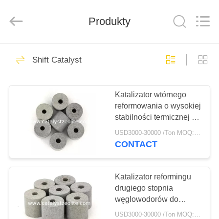
CATALYSTS
GROUP
CO.,LTD.
Produkty
All
Rights
Reserved.
DOM
22
Shift Catalyst
Katalizator Zeolit
PRODUKTY
Katalizator wtórnego
reformowania o wysokiej
O
stabilności termicznej i
NAS
chemicznej
USD3000-30000 /Ton MOQ:1 kg
CONTACT
43
WYCIECZKA
PO
Katalizator reformingu
Zeolit ​​ZSM-5
drugiego stopnia
FABRYCE
węglowodorów do
katalizatora reformingu
USD3000-30000 /Ton MOQ:1 kg