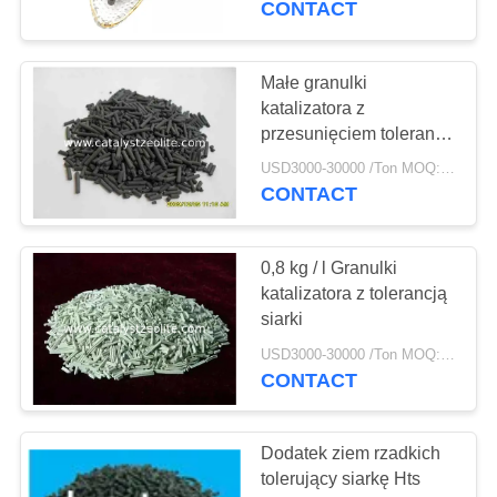
CONTACT
16
Środki do usuwania
Małe granulki
katalizatora z
arsenu
przesunięciem tolerancji
na siarkę
USD3000-30000 /Ton MOQ:1 KG
CONTACT
0,8 kg / l Granulki
5
katalizatora z tolerancją
Dechlorination
siarki
Agent
USD3000-30000 /Ton MOQ:1 KG
CONTACT
Dodatek ziem rzadkich
tolerujący siarkę Hts