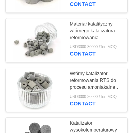
KONTROLA
na bazie niklu
CONTACT
JAKOŚCI
Materiał katalityczny
12
SKONTAKTUJ
wtórnego katalizatora
reformowania
SIĘ
Beta Zeolit
USD3000-30000 /Ton MOQ:1 kg
Z
CONTACT
NAMI
Wtórny katalizator
AKTUALNOŚCI
reformowania RTS do
procesu amoniakalnego
17
Katalizator
SPRAWY
USD3000-30000 /Ton MOQ:1 kg
reformowania na bazie
CONTACT
SAPO-34 Zeolit
niklu
SITEMAP
Katalizator
wysokotemperaturowy