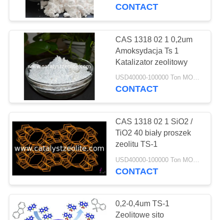
KONTROLA
CONTACT
JAKOŚCI
CAS 1318 02 1 0,2um
SKONTAKTUJ
Amoksydacja Ts 1
Katalizator zeolitowy
SIĘ
USD40000-100000 Ton MOQ:1 KG
Z
CONTACT
NAMI
CAS 1318 02 1 SiO2 /
AKTUALNOŚCI
TiO2 40 biały proszek
zeolitu TS-1
SPRAWY
USD40000-100000 Ton MOQ:1 KG
CONTACT
SITEMAP
0,2-0,4um TS-1
Zeolitowe sito