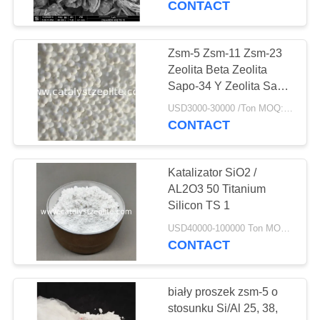
CONTACT
Zsm-5 Zsm-11 Zsm-23
Zeolita Beta Zeolita
Sapo-34 Y Zeolita Sapo-
11 Zeolita Mcm-41
USD3000-30000 /Ton MOQ:1 kg
Wsparcie katalizatora
CONTACT
Katalizator SiO2 /
AL2O3 50 Titanium
Silicon TS 1
USD40000-100000 Ton MOQ:1 KG
CONTACT
biały proszek zsm-5 o
stosunku Si/Al 25, 38,