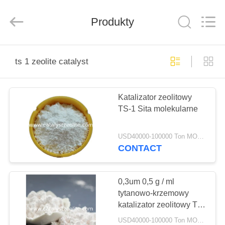
CATALYSTS
GROUP
CO.,LTD.
Produkty
All
Rights
Reserved.
DOM
ts 1 zeolite catalyst
PRODUKTY
Katalizator zeolitowy
TS-1 Sita molekularne
O
NAS
USD40000-100000 Ton MOQ:1 KG
CONTACT
WYCIECZKA
PO
0,3um 0,5 g / ml
tytanowo-krzemowy
FABRYCE
katalizator zeolitowy TS-
1
USD40000-100000 Ton MOQ:1 KG