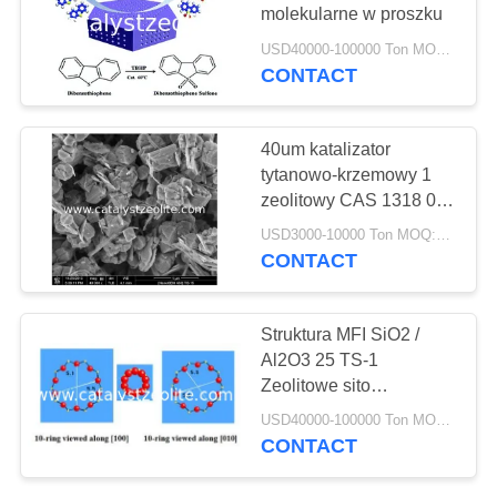
PRIVACY
molekularne w proszku
POLICY
USD40000-100000 Ton MOQ:1 KG
CONTACT
40um katalizator
tytanowo-krzemowy 1
zeolitowy CAS 1318 02
1
USD3000-10000 Ton MOQ:1 KG
CONTACT
Struktura MFI SiO2 /
Al2O3 25 TS-1
Zeolitowe sito
molekularne
USD40000-100000 Ton MOQ:1 KG
CONTACT