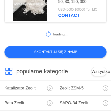
50, 80, 150, 300
USD40000-100000 Ton MOQ:1 KG
CONTACT
loading...
SKONTAKTUJ SIĘ Z NAMI!
popularne kategorie
Wszystko
Katalizator Zeolit
Zeolit ​​ZSM-5
Beta Zeolit
SAPO-34 Zeolit