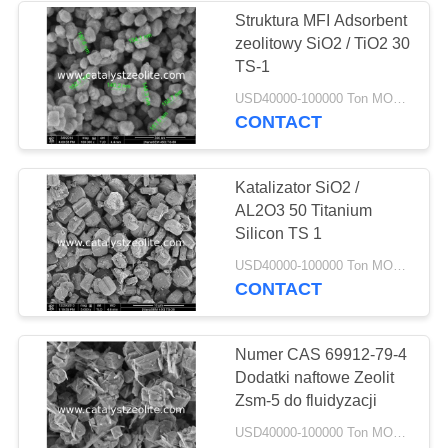
Struktura MFI Adsorbent
zeolitowy SiO2 / TiO2 30
TS-1
USD40000-100000 Ton MOQ:1 KG
CONTACT
Katalizator SiO2 /
AL2O3 50 Titanium
Silicon TS 1
USD40000-100000 Ton MOQ:1 KG
CONTACT
Numer CAS 69912-79-4
Dodatki naftowe Zeolit ​​
Zsm-5 do fluidyzacji
USD40000-100000 Ton MOQ:1 KG