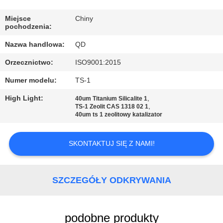
KONTROLA
JAKOŚCI
Miejsce
Chiny
pochodzenia:
Nazwa handlowa:
QD
SKONTAKTUJ
Orzecznictwo:
ISO9001:2015
SIĘ
Numer modelu:
TS-1
Z
NAMI
High Light:
,
40um Titanium Silicalite 1
,
TS-1 Zeolit ​​CAS 1318 02 1
40um ts 1 zeolitowy katalizator
AKTUALNOŚCI
SKONTAKTUJ SIĘ Z NAMI!
SPRAWY
SZCZEGÓŁY ODKRYWANIA
SITEMAP
podobne produkty