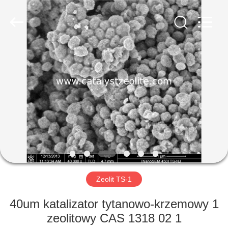
CATALYSTS
GROUP
CO.,LTD.
All
Rights
Reserved.
DOM
PRODUKTY
O
NAS
WYCIECZKA
PO
Zeolit ​​TS-1
FABRYCE
40um katalizator tytanowo-krzemowy 1
zeolitowy CAS 1318 02 1