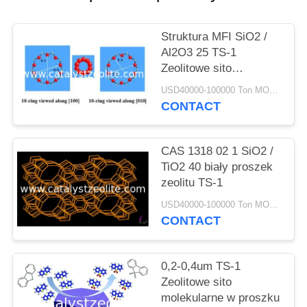
PRIVACY
POLICY
Struktura MFI SiO2 /
Al2O3 25 TS-1
Zeolitowe sito
molekularne
USD40000-100000 Ton MOQ:1 KG
CONTACT
CAS 1318 02 1 SiO2 /
TiO2 40 biały proszek
zeolitu TS-1
USD40000-100000 Ton MOQ:1 KG
CONTACT
0,2-0,4um TS-1
Zeolitowe sito
molekularne w proszku