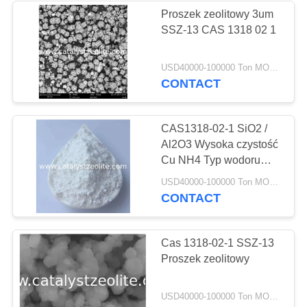
Proszek zeolitowy 3um
SSZ-13 CAS 1318 02 1
USD40000-100000 Ton MOQ:1 KG
CONTACT
CAS1318-02-1 SiO2 /
Al2O3 Wysoka czystość
Cu NH4 Typ wodoru
Ssz-13 Zeolitowe sito
USD40000-100000 Ton MOQ:1 KG
molekularne
CONTACT
Cas 1318-02-1 SSZ-13
Proszek zeolitowy
USD40000-100000 Ton MOQ:1 KG