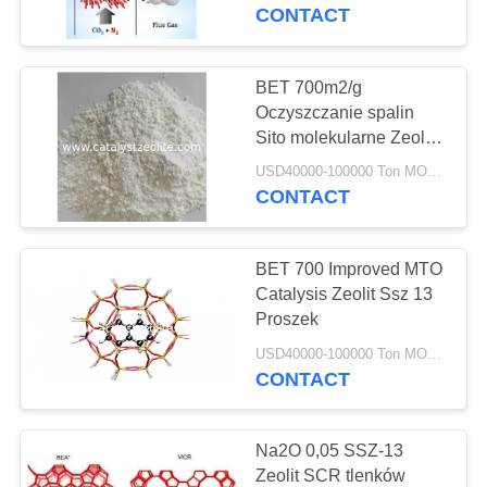
KONTROLA
CONTACT
JAKOŚCI
BET 700m2/g
SKONTAKTUJ
Oczyszczanie spalin
Sito molekularne Zeolit ​​
SIĘ
SSZ-13 dla katalizatora
USD40000-100000 Ton MOQ:1 KG
Z
denox katalizator scr
CONTACT
NAMI
BET 700 Improved MTO
AKTUALNOŚCI
Catalysis Zeolit ​​Ssz 13
Proszek
SPRAWY
USD40000-100000 Ton MOQ:1 KG
CONTACT
SITEMAP
Na2O 0,05 SSZ-13
Zeolit ​​SCR tlenków