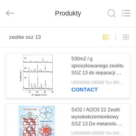
CATALYSTS
GROUP
CO.,LTD.
Produkty
All
Rights
Reserved.
DOM
zeolite ssz 13
PRODUKTY
530m2 / g
sproszkowanego zeolitu
O
SSZ 13 do separacji N2
NAS
i CO2
USD40000-100000 Ton MOQ:1 KG
CONTACT
WYCIECZKA
PO
SiO2 / Al2O3 22 Zeolit ​​
wysokokrzemionkowy
FABRYCE
SSZ 13 Do metanolu do
olefin
USD40000-100000 Ton MOQ:1 KG