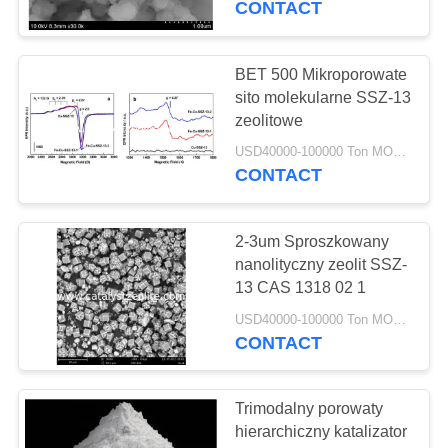
CONTACT
BET 500 Mikroporowate
sito molekularne SSZ-13
zeolitowe
USD40000-100000 Ton MOQ:1 KG
CONTACT
2-3um Sproszkowany
nanolityczny zeolit ​​SSZ-
13 CAS 1318 02 1
USD40000-100000 Ton MOQ:1 KG
CONTACT
Trimodalny porowaty
hierarchiczny katalizator