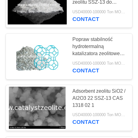
zeolitu SSZ-13 do
reakcji metanol-olefiny
USD40000-100000 Ton MOQ:1 KG
CONTACT
Popraw stabilność
hydrotermalną
katalizatora zeolitowego
Cu-SSZ-13 poprzez
USD40000-100000 Ton MOQ:1 KG
ładowanie Ce
CONTACT
Adsorbent zeolitu SiO2 /
Al2O3 22 SSZ-13 CAS
1318 02 1
USD40000-100000 Ton MOQ:1 KG
CONTACT