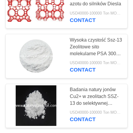
PRIVACY
azotu do silników Diesla
POLICY
USD40000-100000 Ton MOQ:1 KG
CONTACT
Wysoka czystość Ssz-13
Zeolitowe sito
molekularne PSA 300-
800nm ​​CAS 1318-02-1
USD40000-100000 Ton MOQ:1 KG
CONTACT
Badania natury jonów
Cu2+ w zeolitach SSZ-
13 do selektywnej
katalitycznej redukcji
USD40000-100000 Ton MOQ:1 KG
NOx z NH3
CONTACT