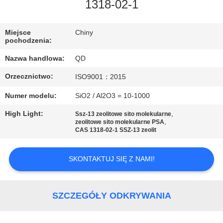
KONTROLA
1318-02-1
JAKOŚCI
Miejsce
Chiny
pochodzenia:
SKONTAKTUJ
Nazwa handlowa:
QD
SIĘ
Orzecznictwo:
ISO9001：2015
Z
Numer modelu:
SiO2 / Al2O3 = 10-1000
NAMI
High Light:
,
Ssz-13 zeolitowe sito molekularne
,
zeolitowe sito molekularne PSA
AKTUALNOŚCI
CAS 1318-02-1 SSZ-13 zeolit
SKONTAKTUJ SIĘ Z NAMI!
SPRAWY
SITEMAP
SZCZEGÓŁY ODKRYWANIA