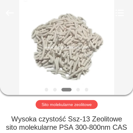
CATALYSTS
GROUP
CO.,LTD.
All
Rights
Reserved.
DOM
PRODUKTY
O
NAS
WYCIECZKA
PO
Sito molekularne zeolitowe
FABRYCE
Wysoka czystość Ssz-13 Zeolitowe
sito molekularne PSA 300-800nm ​​CAS