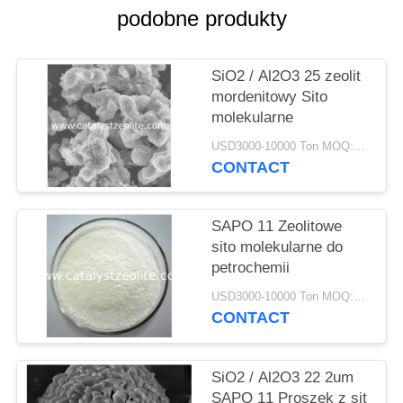
PRIVACY
podobne produkty
POLICY
SiO2 / Al2O3 25 zeolit ​​
mordenitowy Sito
molekularne
USD3000-10000 Ton MOQ:1 KG
CONTACT
SAPO 11 Zeolitowe
sito molekularne do
petrochemii
USD3000-10000 Ton MOQ:1 KG
CONTACT
SiO2 / Al2O3 22 2um
SAPO 11 Proszek z sit