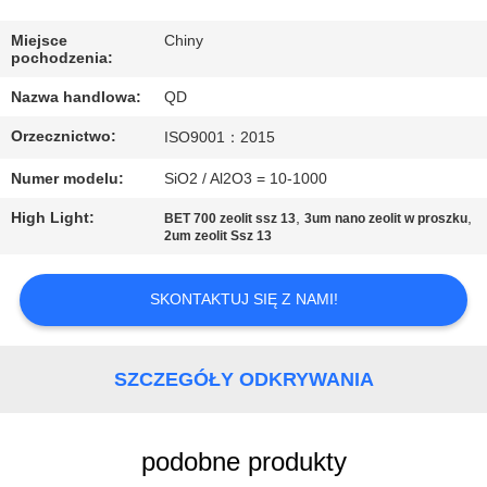
KONTROLA
JAKOŚCI
Miejsce
Chiny
pochodzenia:
Nazwa handlowa:
QD
SKONTAKTUJ
Orzecznictwo:
ISO9001：2015
SIĘ
Z
Numer modelu:
SiO2 / Al2O3 = 10-1000
NAMI
High Light:
,
,
BET 700 zeolit ​​ssz 13
3um nano zeolit ​​w proszku
2um zeolit ​​Ssz 13
AKTUALNOŚCI
SKONTAKTUJ SIĘ Z NAMI!
SPRAWY
SZCZEGÓŁY ODKRYWANIA
SITEMAP
podobne produkty