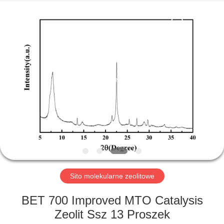
CATALYSTS
GROUP
CO.,LTD.
All
Rights
Reserved.
DOM
PRODUKTY
O
NAS
WYCIECZKA
PO
Sito molekularne zeolitowe
FABRYCE
BET 700 Improved MTO Catalysis
Zeolit ​​Ssz 13 Proszek