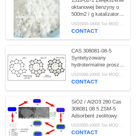
PRIVACY
1318-02-1 Zwiększenie
oktanowej benzyny o
POLICY
500m2 / g katalizatora
zeolitowego ZSM-5
USD3000-10000 Ton MOQ:1 KG
CONTACT
CAS 308081-08-5
Syntetyzowany
hydrotermalnie proszek
katalizatora HZSM 5
USD3000-10000 Ton MOQ:1 KG
CONTACT
SiO2 / Al2O3 280 Cas
308081 08 5 ZSM-5
Adsorbent zeolitowy
USD3000-10000 Ton MOQ:1 KG
CONTACT