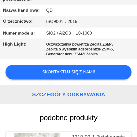
KONTROLA
JAKOŚCI
Nazwa handlowa:
QD
Orzecznictwo:
ISO9001：2015
SKONTAKTUJ
Numer modelu:
SiO2 / Al2O3 = 10-1000
SIĘ
High Light:
,
Oczyszczalnia powietrza Zeolita ZSM-5
,
Z
Zeolita o wysokim adsorbentzie ZSM-5
Generator tlenu ZSM-5 Zeolita
NAMI
SKONTAKTUJ SIĘ Z NAMI!
AKTUALNOŚCI
SZCZEGÓŁY ODKRYWANIA
SPRAWY
podobne produkty
SITEMAP