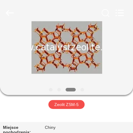
CATALYSTS
GROUP
CO.,LTD.
All
Rights
Reserved.
DOM
PRODUKTY
O
NAS
WYCIECZKA
PO
Zeolit ​​ZSM-5
FABRYCE
Miejsce
Chiny
pochodzenia: