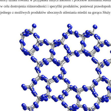
który działa również w przypadku innych alkoholi i procesów utleniania.Miedź
w celu dostrojenia różnorodności i specyfiki produktów, ponieważ prawdopodo
jednego z możliwych produktów ubocznych utleniania miedzi na gorąco.Służy 