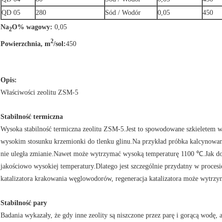
QD 05
280
Sód / Wodór
0,05
450
Na
O% wagowy:
0,05
2
2
Powierzchnia, m
/sol:
450
Opis:
Właściwości zeolitu ZSM-5
Stabilność termiczna
Wysoka stabilność termiczna zeolitu ZSM-5.Jest to spowodowane szkieletem w s
wysokim stosunku krzemionki do tlenku glinu.Na przykład próbka kalcynowan
nie uległa zmianie.Nawet może wytrzymać wysoką temperaturę 1100 ℃.Jak dot
jakościowo wysokiej temperatury.Dlatego jest szczególnie przydatny w proce
katalizatora krakowania węglowodorów, regeneracja katalizatora może wytrzy
Stabilność pary
Badania wykazały, że gdy inne zeolity są niszczone przez parę i gorącą wodę, a