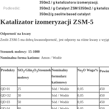
350m2 / g katalizatora izomeryzacji
,
Podkreślić:
350m2 / g Catalyst ZSM 5350m2 / g kataliza
350m2/g zeolite based catalyst
Katalizator izomeryzacji ZSM-5
Odporność na kwasy
Zeolit ​​ZSM-5 ma dobrą kwasoodporność, jest odporny na różne kwasy z wyj
Stosunek molowy: 15-1000
Nominalna forma kationu:
Amon / Wodór
Produkty
SiO
/Glin
O
Stosunek
Nominalny
Na
O Waga%
Powie
2
2
3
2
formularz
molowy
kationowy
QD 01
25
Sód / Wodór
0,05
450
QD O2
30
Sód / Wodór
0,05
450
QD 03
50
Sód / Wodór
0,05
450
QD 04
80
Sód / Wodór
0,05
450