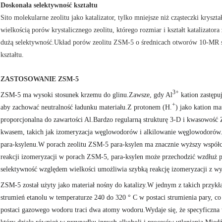
Doskonała selektywność kształtu
Sito molekularne zeolitu jako katalizator, tylko mniejsze niż cząsteczki krys
wielkością porów krystalicznego zeolitu, którego rozmiar i kształt katalizato
dużą selektywność.Układ porów zeolitu ZSM-5 o średnicach otworów 10-MR st
kształtu.
ZASTOSOWANIE ZSM-5
3+
ZSM-5 ma wysoki stosunek krzemu do glinu.Zawsze, gdy Al
kation zastępuj
+
aby zachować neutralność ładunku materiału.Z protonem (H.
) jako kation ma
proporcjonalna do zawartości Al.Bardzo regularną strukturę 3-D i kwasowoś
kwasem, takich jak izomeryzacja węglowodorów i alkilowanie węglowodorów.Je
para-ksylenu.W porach zeolitu ZSM-5 para-ksylen ma znacznie wyższy współcz
reakcji izomeryzacji w porach ZSM-5, para-ksylen może przechodzić wzdłuż po
selektywność względem wielkości umożliwia szybką reakcję izomeryzacji z w
ZSM-5 został użyty jako materiał nośny do katalizy.W jednym z takich przykład
strumień etanolu w temperaturze 240 do 320 ° C w postaci strumienia pary, c
postaci gazowego wodoru traci dwa atomy wodoru.Wydaje się, że specyficzna 