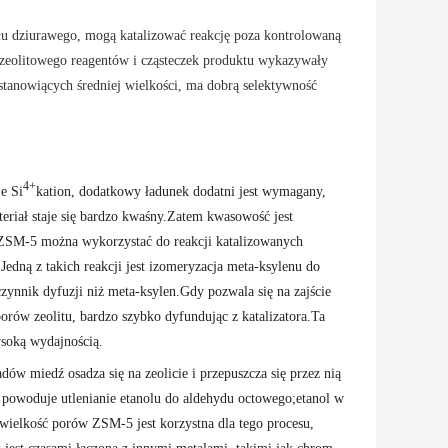
ztału dziurawego, mogą katalizować reakcję poza kontrolowaną
ra zeolitowego reagentów i cząsteczek produktu wykazywały
anowiących średniej wielkości, ma dobrą selektywność
4+
e Si
kation, dodatkowy ładunek dodatni jest wymagany,
teriał staje się bardzo kwaśny.Zatem kwasowość jest
ć ZSM-5 można wykorzystać do reakcji katalizowanych
dną z takich reakcji jest izomeryzacja meta-ksylenu do
ynnik dyfuzji niż meta-ksylen.Gdy pozwala się na zajście
rów zeolitu, bardzo szybko dyfundując z katalizatora.Ta
ysoką wydajnością.
ów miedź osadza się na zeolicie i przepuszcza się przez nią
o powoduje utlenianie etanolu do aldehydu octowego;etanol w
wielkość porów ZSM-5 jest korzystna dla tego procesu,