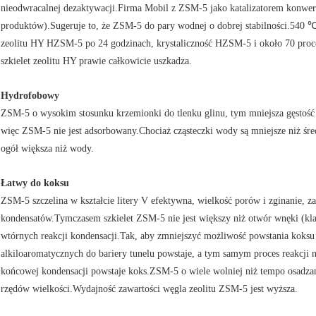
nieodwracalnej dezaktywacji.Firma Mobil z ZSM-5 jako katalizatorem konwer
produktów).Sugeruje to, że ZSM-5 do pary wodnej o dobrej stabilności.540 
zeolitu HY HZSM-5 po 24 godzinach, krystaliczność HZSM-5 i około 70 proce
szkielet zeolitu HY prawie całkowicie uszkadza.
Hydrofobowy
ZSM-5 o wysokim stosunku krzemionki do tlenku glinu, tym mniejsza gęstość
więc ZSM-5 nie jest adsorbowany.Chociaż cząsteczki wody są mniejsze niż śred
ogół większa niż wody.
Łatwy do koksu
ZSM-5 szczelina w kształcie litery V efektywna, wielkość porów i zginanie, z
kondensatów.Tymczasem szkielet ZSM-5 nie jest większy niż otwór wnęki (kla
wtórnych reakcji kondensacji.Tak, aby zmniejszyć możliwość powstania koks
alkiloaromatycznych do bariery tunelu powstaje, a tym samym proces reakcji
końcowej kondensacji powstaje koks.ZSM-5 o wiele wolniej niż tempo osadzan
rzędów wielkości.Wydajność zawartości węgla zeolitu ZSM-5 jest wyższa.