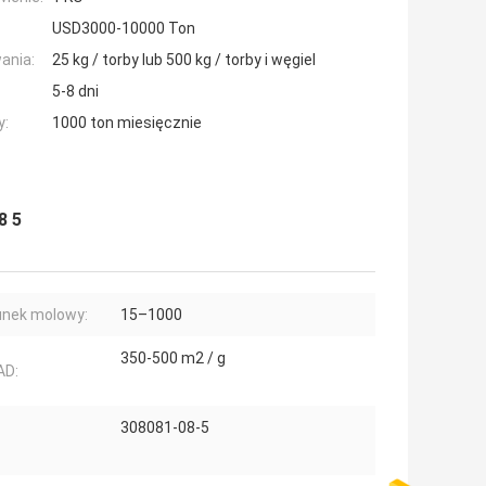
USD3000-10000 Ton
ania:
25 kg / torby lub 500 kg / torby i węgiel
5-8 dni
y:
1000 ton miesięcznie
8 5
nek molowy:
15–1000
350-500 m2 / g
AD:
308081-08-5