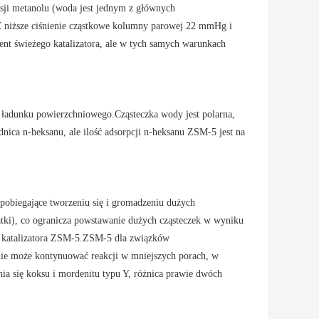
sji metanolu (woda jest jednym z głównych
℃ niższe ciśnienie cząstkowe kolumny parowej 22 mmHg i
nt świeżego katalizatora, ale w tych samych warunkach
 ładunku powierzchniowego.Cząsteczka wody jest polarna,
nica n-heksanu, ale ilość adsorpcji n-heksanu ZSM-5 jest na
apobiegające tworzeniu się i gromadzeniu dużych
tki), co ogranicza powstawanie dużych cząsteczek w wyniku
u katalizatora ZSM-5.ZSM-5 dla związków
 nie może kontynuować reakcji w mniejszych porach, w
ia się koksu i mordenitu typu Y, różnica prawie dwóch