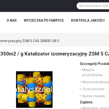
O NAS
WYCIECZKA PO FABRYCE
KONTROLA JAKOŚCI
Izomeryzacyjny ZSM 5 CAS 308081 08 5
350m2 / g Katalizator izomeryzacyjny ZSM 5 
Szczegóły Produk
Miejsce
pochodzenia:
Nazwa handlowa
Orzecznictwo:
Numer modelu:
Zapłata:
Minimalne zamów