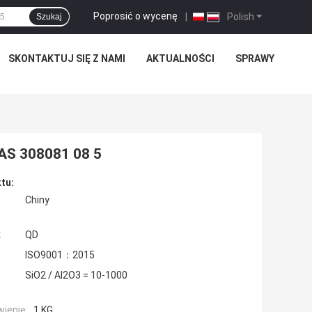
Poprosić o wycenę
|
Polish
Szukaj
SKONTAKTUJ SIĘ Z NAMI
AKTUALNOŚCI
SPRAWY
CAS 308081 08 5
tu:
Chiny
:
QD
ISO9001：2015
SiO2 / Al2O3 = 10-1000
ienie:
1 KG