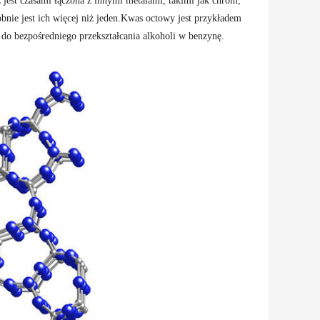
 jest czasami łączona z innymi metalami, takimi jak chrom,
bnie jest ich więcej niż jeden.Kwas octowy jest przykładem
do bezpośredniego przekształcania alkoholi w benzynę.