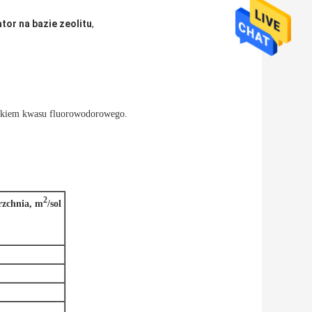
tor na bazie zeolitu
,
ątkiem kwasu fluorowodorowego.
2
rzchnia, m
/sol