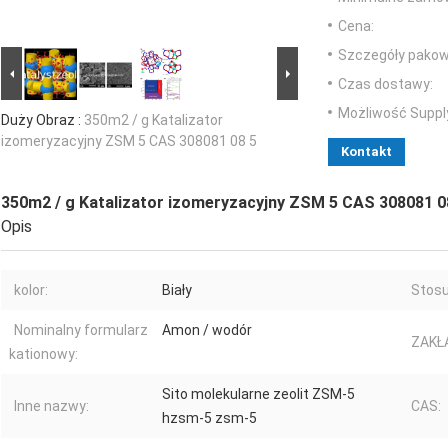
Cena:
Szczegóły pakow
Czas dostawy:
Możliwość Suppl
Duży Obraz :
350m2 / g Katalizator
izomeryzacyjny ZSM 5 CAS 308081 08 5
Kontakt
350m2 / g Katalizator izomeryzacyjny ZSM 5 CAS 308081 0
Opis
kolor:
Biały
Stosu
Nominalny formularz
Amon / wodór
ZAKŁ
kationowy:
Sito molekularne zeolit ​​ZSM-5
Inne nazwy:
CAS:
hzsm-5 zsm-5