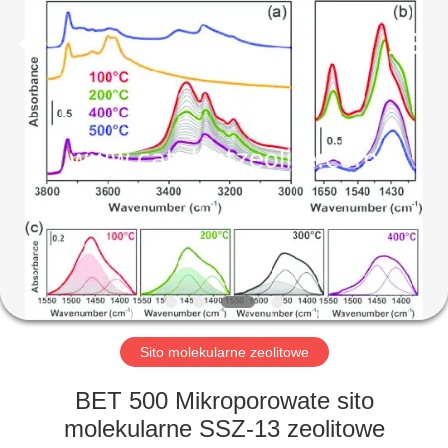
CATALYSTS
GROUP
CO.,LTD.
All
Rights
Reserved.
DOM
PRODUKTY
O
NAS
WYCIECZKA
PO
Sito molekularne zeolitowe
FABRYCE
BET 500 Mikroporowate sito
molekularne SSZ-13 zeolitowe