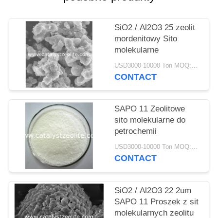
PRIVACY
POLICY
SiO2 / Al2O3 25 zeolit ​​
mordenitowy Sito
molekularne
USD3000-10000 Ton MOQ:1 KG
CONTACT
SAPO 11 Zeolitowe
sito molekularne do
petrochemii
USD3000-10000 Ton MOQ:1 KG
CONTACT
SiO2 / Al2O3 22 2um
SAPO 11 Proszek z sit
molekularnych zeolitu