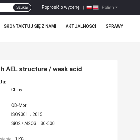
Poprosić o wycenę
|
Polish
Szukaj
SKONTAKTUJ SIĘ Z NAMI
AKTUALNOŚCI
SPRAWY
h AEL structure / weak acid
tu:
Chiny
:
QD-Mor
ISO9001：2015
SiO2 / Al2O3 = 30-500
ienie:
1 KG