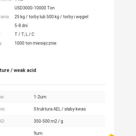
USD3000-10000 Ton
ania:
25 kg / torby lub 500 kg / torby i węgiel
5-8 dni
:
T / T, L / C
y:
1000 ton miesięcznie
ture / weak acid
ar:
1-2um
ie:
Struktura AEL / słaby kwas
AD:
350-500 m2 / g
9um