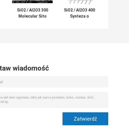
SiO2 / Al2O3 300
SiO2 / Al2O3 400
Molecular Sito
Synteza o
Zeolit ​​ZSM-22 do
wysokiej
krakingu
aktywności
katalitycznego
Katalizator
zeolitowy SAPO-
11
taw wiadomość