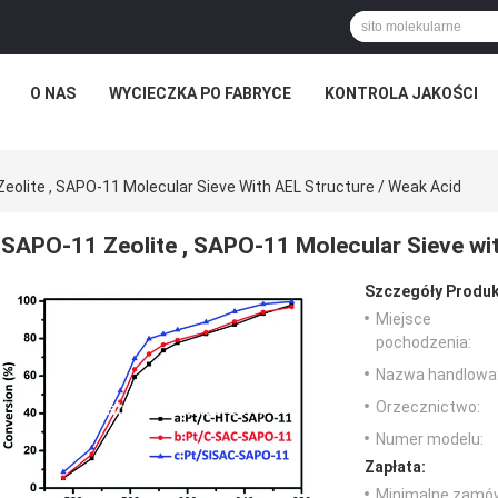
O NAS
WYCIECZKA PO FABRYCE
KONTROLA JAKOŚCI
eolite , SAPO-11 Molecular Sieve With AEL Structure / Weak Acid
SAPO-11 Zeolite , SAPO-11 Molecular Sieve wit
Szczegóły Produk
Miejsce
pochodzenia:
Nazwa handlowa
Orzecznictwo:
Numer modelu:
Zapłata:
Minimalne zamów