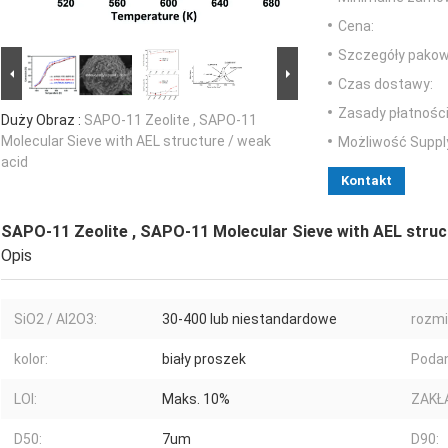
Cena:
Szczegóły pakow
Czas dostawy:
Zasady płatności
Duży Obraz :
SAPO-11 Zeolite , SAPO-11
Molecular Sieve with AEL structure / weak
Możliwość Suppl
acid
Kontakt
SAPO-11 Zeolite , SAPO-11 Molecular Sieve with AEL struc
Opis
SiO2 / Al2O3:
30-400 lub niestandardowe
rozmi
kolor:
biały proszek
Podan
LOI:
Maks. 10%
ZAKŁ
D50:
7um
D90: