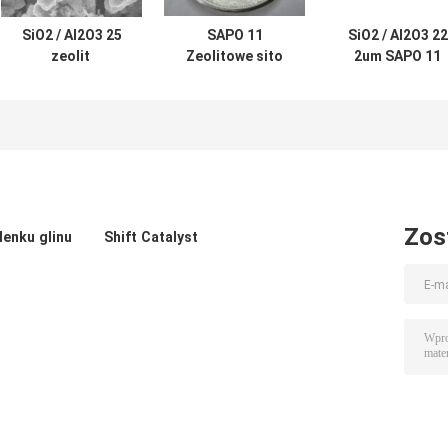
SiO2 / Al2O3 25
SAPO 11
SiO2 / Al2O3 22
zeolit ​​
Zeolitowe sito
2um SAPO 11
mordenitowy Sito
molekularne do
Proszek z sit
molekularne
petrochemii
molekularnych
zeolitu
Zos
lenku glinu
Shift Catalyst