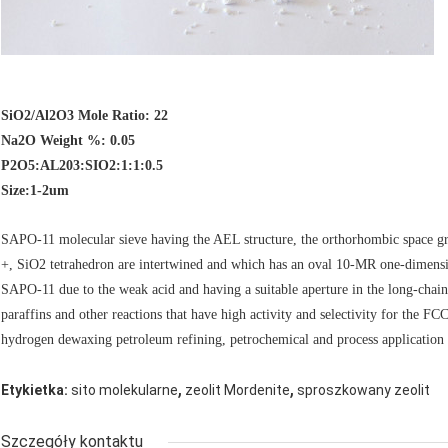
SiO2/Al2O3 Mole Ratio: 22
Na2O Weight %: 0.05
P2O5:AL203:SIO2:1:1:0.5
Size:1-2um
SAPO-11 molecular sieve having the AEL structure, the orthorhombic space g
+, SiO2 tetrahedron are intertwined and which has an oval 10-MR one-dimensio
SAPO-11 due to the weak acid and having a suitable aperture in the long-chai
paraffins and other reactions that have high activity and selectivity for the FCC
hydrogen dewaxing petroleum refining, petrochemical and process application 
,
,
Etykietka:
sito molekularne
zeolit ​​Mordenite
sproszkowany zeolit
Szczegóły kontaktu