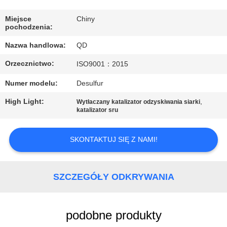
KONTROLA
JAKOŚCI
Miejsce
Chiny
pochodzenia:
Nazwa handlowa:
QD
SKONTAKTUJ
Orzecznictwo:
ISO9001：2015
SIĘ
Z
Numer modelu:
Desulfur
NAMI
High Light:
,
Wytłaczany katalizator odzyskiwania siarki
katalizator sru
AKTUALNOŚCI
SKONTAKTUJ SIĘ Z NAMI!
SPRAWY
SZCZEGÓŁY ODKRYWANIA
SITEMAP
podobne produkty