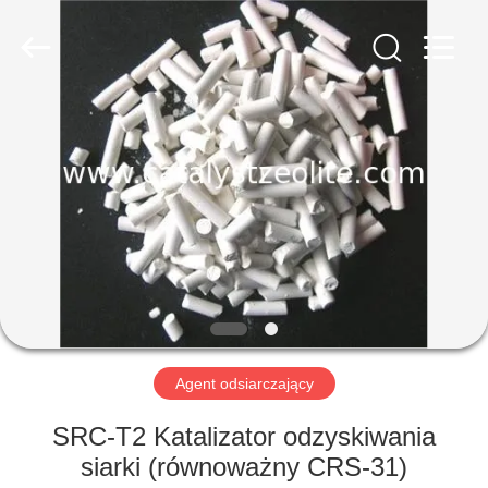
CATALYSTS
GROUP
CO.,LTD.
All
Rights
Reserved.
DOM
PRODUKTY
O
NAS
WYCIECZKA
PO
Agent odsiarczający
FABRYCE
SRC-T2 Katalizator odzyskiwania
siarki (równoważny CRS-31)