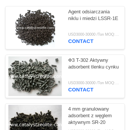
PRIVACY
POLICY
Agent odsiarczania
niklu i miedzi LSSR-1E
USD3000-30000 /Ton MOQ:1 KG
CONTACT
Ф3 T-302 Aktywny
adsorbent tlenku cynku
USD3000-30000 /Ton MOQ:1 KG
CONTACT
4 mm granulowany
adsorbent z węglem
aktywnym SR-20