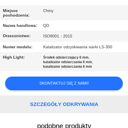
KONTROLA
JAKOŚCI
Miejsce
Chiny
pochodzenia:
Nazwa handlowa:
QD
SKONTAKTUJ
Orzecznictwo:
ISO9001：2015
SIĘ
Z
Numer modelu:
Katalizator odzyskiwania siarki LS-300
NAMI
High Light:
,
Środek odsiarczający 6 mm
,
katalizator odsiarczania 6 mm
katalizator odsiarczania 6 mm
AKTUALNOŚCI
SKONTAKTUJ SIĘ Z NAMI!
SPRAWY
SZCZEGÓŁY ODKRYWANIA
SITEMAP
podobne produkty