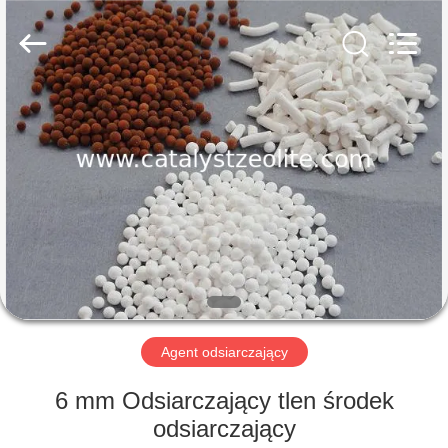
CATALYSTS
GROUP
CO.,LTD.
All
Rights
Reserved.
DOM
PRODUKTY
O
NAS
WYCIECZKA
PO
Agent odsiarczający
FABRYCE
6 mm Odsiarczający tlen środek
odsiarczający