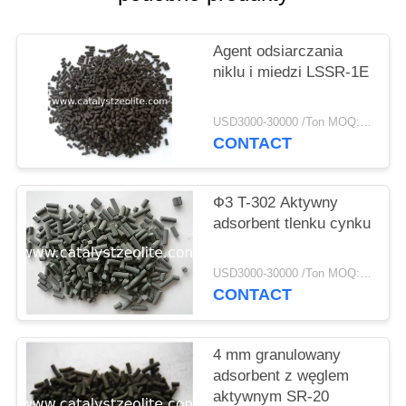
PRIVACY
POLICY
Agent odsiarczania
niklu i miedzi LSSR-1E
USD3000-30000 /Ton MOQ:1 KG
CONTACT
Ф3 T-302 Aktywny
adsorbent tlenku cynku
USD3000-30000 /Ton MOQ:1 KG
CONTACT
4 mm granulowany
adsorbent z węglem
aktywnym SR-20