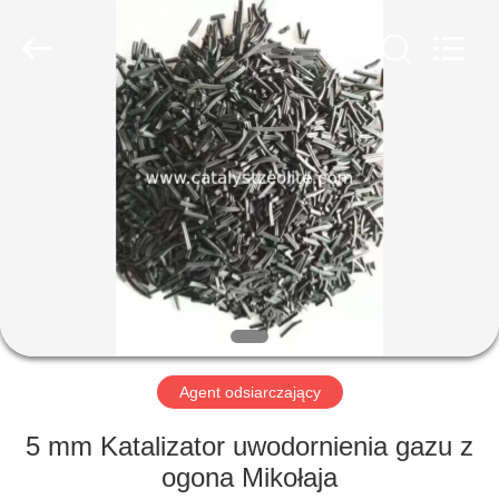
CATALYSTS
GROUP
CO.,LTD.
All
Rights
Reserved.
DOM
PRODUKTY
O
NAS
WYCIECZKA
PO
Agent odsiarczający
FABRYCE
5 mm Katalizator uwodornienia gazu z
ogona Mikołaja