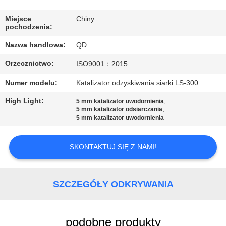
KONTROLA
JAKOŚCI
Miejsce
Chiny
pochodzenia:
Nazwa handlowa:
QD
SKONTAKTUJ
Orzecznictwo:
ISO9001：2015
SIĘ
Z
Numer modelu:
Katalizator odzyskiwania siarki LS-300
NAMI
High Light:
,
5 mm katalizator uwodornienia
,
5 mm katalizator odsiarczania
5 mm katalizator uwodornienia
AKTUALNOŚCI
SKONTAKTUJ SIĘ Z NAMI!
SPRAWY
SZCZEGÓŁY ODKRYWANIA
SITEMAP
podobne produkty