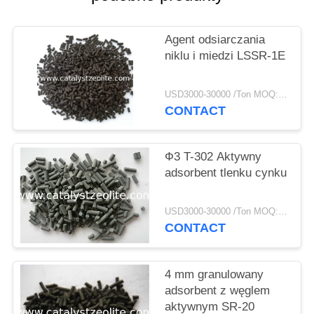
PRIVACY
POLICY
Agent odsiarczania
niklu i miedzi LSSR-1E
USD3000-30000 /Ton MOQ:1 KG
CONTACT
Ф3 T-302 Aktywny
adsorbent tlenku cynku
USD3000-30000 /Ton MOQ:1 KG
CONTACT
4 mm granulowany
adsorbent z węglem
aktywnym SR-20