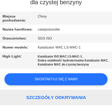
KONTROLA
dla czystej benzyny
JAKOŚCI
Miejsce
Chiny
pochodzenia:
SKONTAKTUJ
Nazwa handlowa:
catalystzeolite
SIĘ
Orzecznictwo:
SGS ISO
Z
Numer modelu:
Katalizator MAC LS-MAC-1
NAMI
High Light:
,
Katalizator ISO MAC LS-MAC-1
,
Dobra stabilność hydrotermalna Katalizator MAC
AKTUALNOŚCI
Katalizator MAC do czystej benzyny
SKONTAKTUJ SIĘ Z NAMI!
SPRAWY
SITEMAP
SZCZEGÓŁY ODKRYWANIA