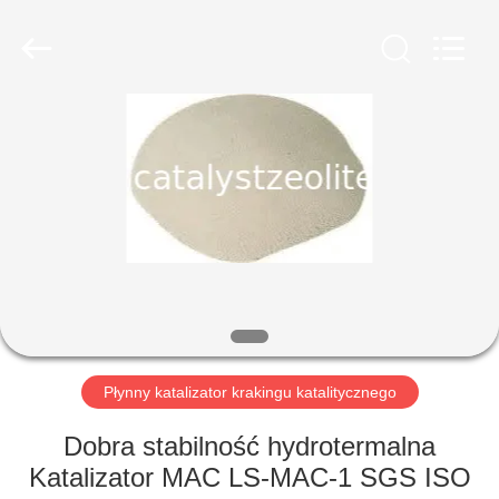
CATALYSTS
GROUP
CO.,LTD.
All
Rights
Reserved.
DOM
PRODUKTY
O
NAS
WYCIECZKA
PO
Płynny katalizator krakingu katalitycznego
FABRYCE
Dobra stabilność hydrotermalna
Katalizator MAC LS-MAC-1 SGS ISO