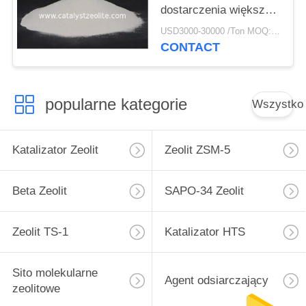
dostarczenia większej
ilości butylenu do
USD3000-30000 /Ton MOQ:1 KG
rafinerii
CONTACT
popularne kategorie
Wszystko
Katalizator Zeolit
Zeolit ​​ZSM-5
Beta Zeolit
SAPO-34 Zeolit
Zeolit ​​TS-1
Katalizator HTS
Sito molekularne
Agent odsiarczający
zeolitowe