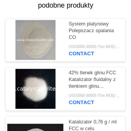
PRIVACY
podobne produkty
POLICY
System platynowy
Polepszacz spalania
CO
USD3000-30000 /Ton MOQ:1 KG
CONTACT
42% tlenek glinu FCC
Katalizator fluidalny z
tlenkiem glinu
Katalizator
USD3000-30000 /Ton MOQ:1 KG
CONTACT
Katalizator 0,76 g / ml
FCC w celu