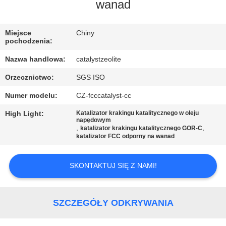
KONTROLA
wanad
JAKOŚCI
Miejsce
Chiny
pochodzenia:
SKONTAKTUJ
Nazwa handlowa:
catalystzeolite
SIĘ
Orzecznictwo:
SGS ISO
Z
Numer modelu:
CZ-fcccatalyst-cc
NAMI
High Light:
Katalizator krakingu katalitycznego w oleju
napędowym
,
,
katalizator krakingu katalitycznego GOR-C
AKTUALNOŚCI
katalizator FCC odporny na wanad
SPRAWY
SKONTAKTUJ SIĘ Z NAMI!
SITEMAP
SZCZEGÓŁY ODKRYWANIA