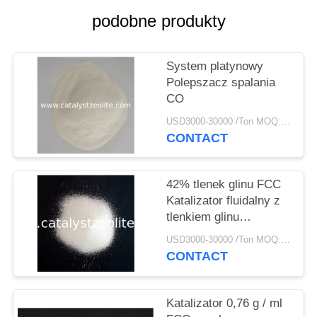
PRIVACY
podobne produkty
POLICY
System platynowy
Polepszacz spalania
CO
USD3000-30000 /Ton MOQ:1 KG
CONTACT
42% tlenek glinu FCC
Katalizator fluidalny z
tlenkiem glinu
Katalizator
USD3000-30000 /Ton MOQ:1 KG
CONTACT
Katalizator 0,76 g / ml