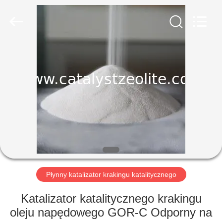
CATALYSTS
GROUP
CO.,LTD.
All
Rights
Reserved.
DOM
PRODUKTY
O
NAS
WYCIECZKA
PO
Płynny katalizator krakingu katalitycznego
FABRYCE
Katalizator katalitycznego krakingu
oleju napędowego GOR-C Odporny na