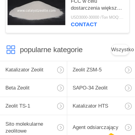
FCC w celu
dostarczenia większej
ilości butylenu do
USD3000-30000 /Ton MOQ:1 KG
rafinerii
CONTACT
popularne kategorie
Wszystko
Katalizator Zeolit
Zeolit ​​ZSM-5
Beta Zeolit
SAPO-34 Zeolit
Zeolit ​​TS-1
Katalizator HTS
Sito molekularne
Agent odsiarczający
zeolitowe