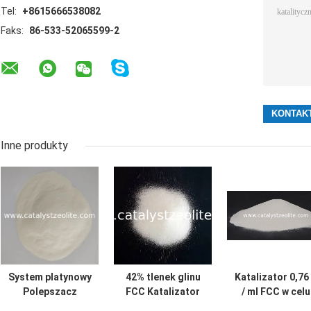
Tel:
+8615666538082
Faks:
86-533-52065599-2
Inne produkty
System platynowy
42% tlenek glinu
Katalizator 0,76
Polepszacz
FCC Katalizator
/ ml FCC w celu
spalania CO
fluidalny z
dostarczenia