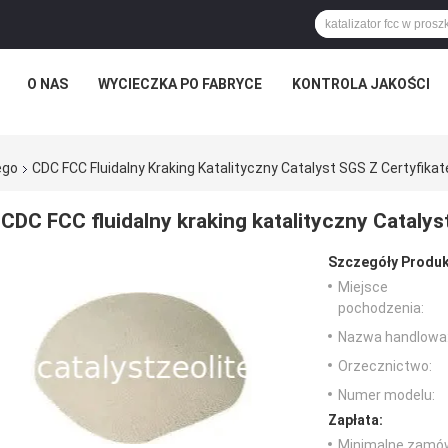
O NAS
WYCIECZKA PO FABRYCE
KONTROLA JAKOŚCI
ego
CDC FCC Fluidalny Kraking Katalityczny Catalyst SGS Z Certyfika
CDC FCC fluidalny kraking katalityczny Catalys
Szczegóły Produk
Miejsce
pochodzenia:
Nazwa handlowa
Orzecznictwo:
Numer modelu:
Zapłata:
Minimalne zamów