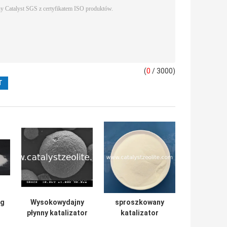
(
0
/ 3000)
 g
Wysokowydajny
sproszkowany
płynny katalizator
katalizator
do krakowania w
fluidalnego