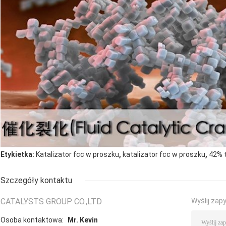
,
,
Etykietka:
Katalizator fcc w proszku
katalizator fcc w proszku
42% t
Szczegóły kontaktu
CATALYSTS GROUP CO.,LTD
Wyślij zap
Osoba kontaktowa:
Mr. Kevin