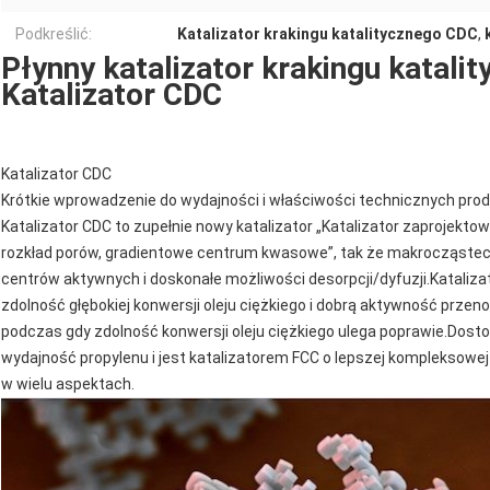
Podkreślić:
Katalizator krakingu katalitycznego CDC
,
Płynny katalizator krakingu katali
Katalizator CDC
Katalizator CDC
Krótkie wprowadzenie do wydajności i właściwości technicznych prod
Katalizator CDC to zupełnie nowy katalizator „Katalizator zaprojekto
rozkład porów, gradientowe centrum kwasowe”, tak że makrocząstecz
centrów aktywnych i doskonałe możliwości desorpcji/dyfuzji.Kataliz
zdolność głębokiej konwersji oleju ciężkiego i dobrą aktywność prze
podczas gdy zdolność konwersji oleju ciężkiego ulega poprawie.Dost
wydajność propylenu i jest katalizatorem FCC o lepszej kompleksowej 
w wielu aspektach.