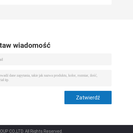
proszku
krakowania o
powierzchni 350
m2 / G
taw wiadomość
P CO.,LTD. All Rights Reserved.