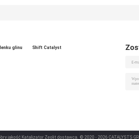
tlenkiem glinu
większej ilości
Katalizator
butylenu do
rafinerii
Zos
lenku glinu
Shift Catalyst
obry jakość Katalizator Zeolit dostawca.
© 2020 - 2026 CATALYSTS GROU