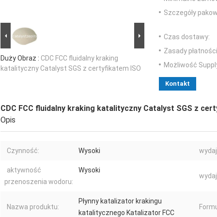
Szczegóły pakow
Czas dostawy:
Zasady płatności
Duży Obraz :
CDC FCC fluidalny kraking
Możliwość Suppl
katalityczny Catalyst SGS z certyfikatem ISO
Kontakt
CDC FCC fluidalny kraking katalityczny Catalyst SGS z cer
Opis
Czynność:
Wysoki
wydaj
aktywność
Wysoki
wydaj
przenoszenia wodoru:
Płynny katalizator krakingu
Nazwa produktu:
Formu
katalitycznego Katalizator FCC