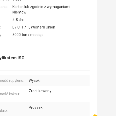
ania:
Karton lub zgodnie z wymaganiami
klientów
5-8 dni
:
L / C, T / T, Western Union
y:
3000 ton / miesiąc
tyfikatem ISO
ność ropylenu:
Wysoki
Zredukowany
ność koksu:
Proszek
larz: