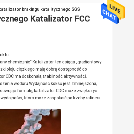
katalizator krakingu katalitycznego SGS
tycznego Katalizator FCC
uktu:
wany chemicznie”.Katalizator ten osiąga „gradientowy
ki oleju ciężkiego mają dobrą dostępność do
ator CDC ma doskonałą stabilność aktywności,
noszenia wodoru.Wydajność koksu jest zmniejszona,
osowując formułę, katalizator CDC może zwiększyć
wydajności, która może zaspokoić potrzeby rafinerii