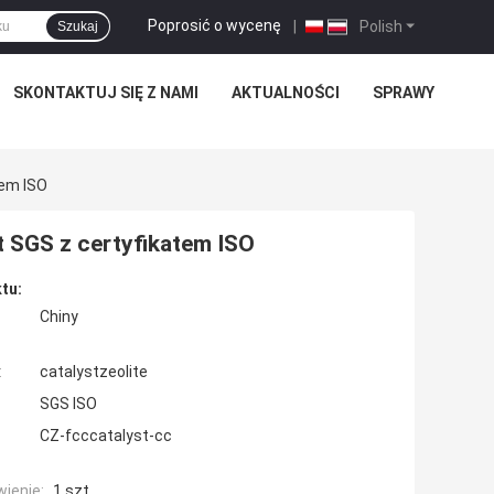
Poprosić o wycenę
|
Polish
Szukaj
SKONTAKTUJ SIĘ Z NAMI
AKTUALNOŚCI
SPRAWY
tem ISO
t SGS z certyfikatem ISO
tu:
Chiny
:
catalystzeolite
SGS ISO
CZ-fcccatalyst-cc
ienie:
1 szt