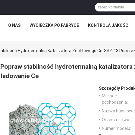
O NAS
WYCIECZKA PO FABRYCE
KONTROLA JAKOŚCI
abilność Hydrotermalną Katalizatora Zeolitowego Cu-SSZ-13 Poprze
Popraw stabilność hydrotermalną katalizator
ładowanie Ce
Szczegóły Produk
Miejsce
pochodzenia:
Nazwa handlowa
Orzecznictwo:
Numer modelu: