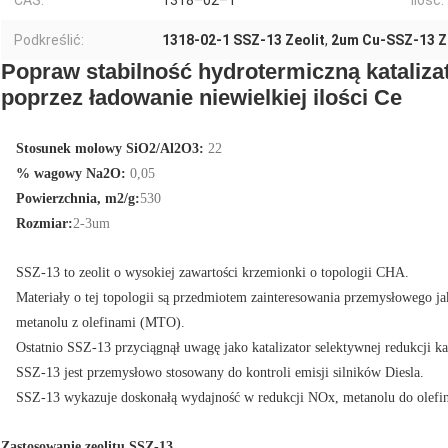
CAS:
1318–02–1
Ilość:
Podkreślić:
1318-02-1 SSZ-13 Zeolit
,
2um Cu-SSZ-13 Z
Popraw stabilność hydrotermiczną kataliza
poprzez ładowanie niewielkiej ilości Ce
Stosunek molowy SiO2/Al2O3:
22
% wagowy Na2O:
0,05
Powierzchnia, m2/g:
530
Rozmiar:
2-3um
SSZ-13 to zeolit ​​o wysokiej zawartości krzemionki o topologii CHA.
Materiały o tej topologii są przedmiotem zainteresowania przemysłowego jak
metanolu z olefinami (MTO).
Ostatnio SSZ-13 przyciągnął uwagę jako katalizator selektywnej redukcji 
SSZ-13 jest przemysłowo stosowany do kontroli emisji silników Diesla.
SSZ-13 wykazuje doskonałą wydajność w redukcji NOx, metanolu do olefin 
Zastosowanie zeolitu SSZ-13