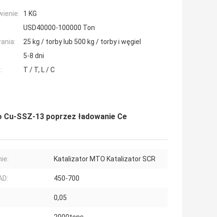
ienie:
1 KG
USD40000-100000 Ton
ania:
25 kg / torby lub 500 kg / torby i węgiel
5-8 dni
:
T / T, L / C
go Cu-SSZ-13 poprzez ładowanie Ce
ie:
Katalizator MTO Katalizator SCR
AD:
450-700
:
0,05