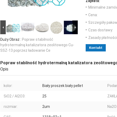
Zapłata:
Minimalne zamów
Cena:
Szczegóły pakow
Czas dostawy:
Zasady płatności
Duży Obraz :
Popraw stabilność
hydrotermalną katalizatora zeolitowego Cu-
Kontakt
SSZ-13 poprzez ładowanie Ce
Popraw stabilność hydrotermalną katalizatora zeolitowe
Opis
kolor:
Biały proszek biały pellet
Podan
SiO2 / Al2O3:
25
ZAKŁ
rozmiar:
2um
Na2O