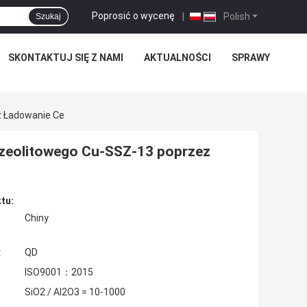
Poprosić o wycenę
|
Polish
Szukaj
SKONTAKTUJ SIĘ Z NAMI
AKTUALNOŚCI
SPRAWY
z Ładowanie Ce
a zeolitowego Cu-SSZ-13 poprzez
tu:
Chiny
:
QD
ISO9001：2015
SiO2 / Al2O3 = 10-1000