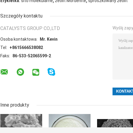
,
,
Etykietka:
sito molekularne
zeolit ​​Mordenite
sproszkowany zeolit
Szczegóły kontaktu
CATALYSTS GROUP CO.,LTD
Wyślij zap
Osoba kontaktowa:
Mr. Kevin
Tel:
+8615666538082
Faks:
86-533-52065599-2
Inne produkty