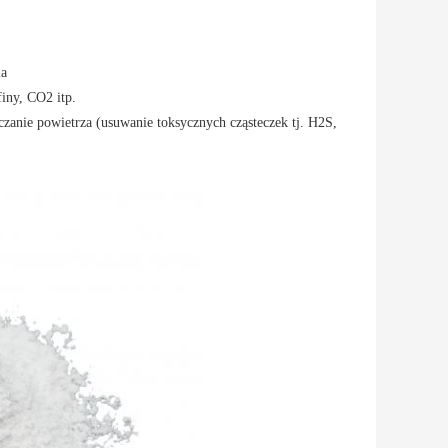
la
finy, CO2 itp.
anie powietrza (usuwanie toksycznych cząsteczek tj. H2S,