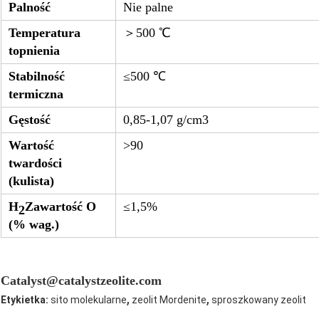
Palność
Nie palne
Temperatura
＞500 ℃
topnienia
Stabilność
≤500 ℃
termiczna
Gęstość
0,85-1,07 g/cm3
Wartość
>90
twardości
(kulista)
H
Zawartość O
≤1,5%
2
(% wag.)
Catalyst@catalystzeolite.com
,
,
Etykietka:
sito molekularne
zeolit ​​Mordenite
sproszkowany zeolit