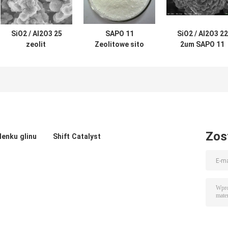
SiO2 / Al2O3 25
SAPO 11
SiO2 / Al2O3 22
zeolit ​​
Zeolitowe sito
2um SAPO 11
mordenitowy Sito
molekularne do
Proszek z sit
molekularne
petrochemii
molekularnych
zeolitu
Zos
lenku glinu
Shift Catalyst