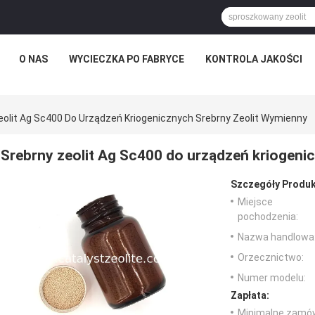
O NAS
WYCIECZKA PO FABRYCE
KONTROLA JAKOŚCI
olit ​​Ag Sc400 Do Urządzeń Kriogenicznych Srebrny Zeolit ​​wymienny
Srebrny zeolit ​​Ag Sc400 do urządzeń kriogeni
Szczegóły Produk
Miejsce
pochodzenia:
Nazwa handlowa
Orzecznictwo:
Numer modelu:
Zapłata:
Minimalne zamów