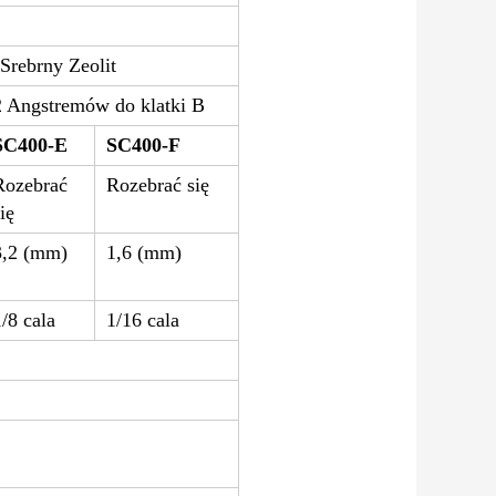
 Srebrny Zeolit
 Angstremów do klatki B
SC400-E
SC400-F
Rozebrać
Rozebrać się
ię
3,2 (mm)
1,6 (mm)
1/8 cala
1/16 cala