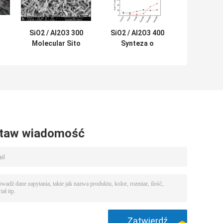
SiO2 / Al2O3 300
SiO2 / Al2O3 400
Molecular Sito
Synteza o
Zeolit ​​ZSM-22 do
wysokiej
krakingu
aktywności
katalitycznego
Katalizator
zeolitowy SAPO-
11
taw wiadomość