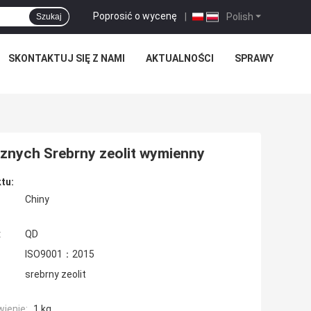
Poprosić o wycenę
|
Polish
Szukaj
SKONTAKTUJ SIĘ Z NAMI
AKTUALNOŚCI
SPRAWY
cznych Srebrny zeolit ​​wymienny
tu:
Chiny
:
QD
ISO9001：2015
srebrny zeolit
ienie:
1 kg