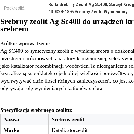
Kulki Srebrny Zeolit ​​Ag Sc400
,
Sprzęt Kriog
Podkreślić:
130328-18-6 Srebrny Zeolit ​​Wymieniony
Srebrny zeolit ​​Ag Sc400 do urządzeń kr
srebrem
Krótkie wprowadzenie
Ag SC400 to syntetyczny zeolit ​​z wymianą srebra o doskon
przestrzeni próżniowych aparatury kriogenicznej, selektywn
jako katalizator rekombinacji wodór/tlen.Ta nieorganiczna s
krystaliczną superklatek o jednolitej wielkości porów.Otwory
wychwytywać duże ilości różnych zanieczyszczeń, co jest ko
odgrywają rolę wymienianych kationów srebra.
Specyfikacja srebrnego zeolitu:
Nazwa
Srebrny zeolit
Marka
Katalizatorzeolit