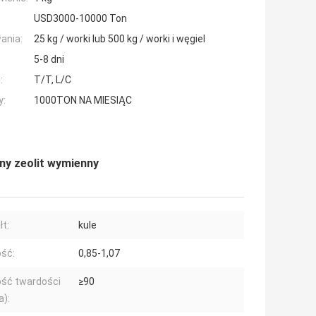
USD3000-10000 Ton
ania:
25 kg / worki lub 500 kg / worki i węgiel
5-8 dni
:
T/T, L/C
y:
1000TON NA MIESIĄC
y zeolit ​​wymienny
łt:
kule
ść:
0,85-1,07
ść twardości
≥90
a):