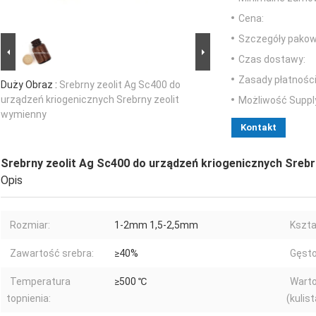
Cena:
Szczegóły pakow
Czas dostawy:
Zasady płatności
Duży Obraz :
Srebrny zeolit ​​Ag Sc400 do
urządzeń kriogenicznych Srebrny zeolit ​​
Możliwość Suppl
wymienny
Kontakt
Srebrny zeolit ​​Ag Sc400 do urządzeń kriogenicznych Srebrn
Opis
Rozmiar:
1-2mm 1,5-2,5mm
Kszta
Zawartość srebra:
≥40%
Gęsto
Temperatura
≥500 ℃
Warto
topnienia:
(kulist