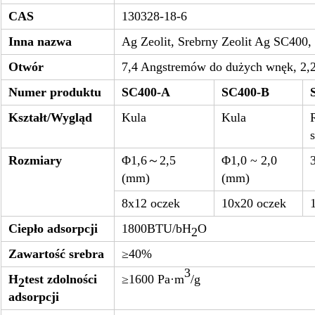
CAS
130328-18-6
Inna nazwa
Ag Zeolit, Srebrny Zeolit ​​Ag SC400,
Otwór
7,4 Angstremów do dużych wnęk, 2,2
Numer produktu
SC400-A
SC400-B
Kształt/Wygląd
Kula
Kula
s
Rozmiary
Φ1,6～2,5
Φ1,0 ~ 2,0
(mm)
(mm)
8x12 oczek
10x20 oczek
Ciepło adsorpcji
1800BTU/bH
O
2
Zawartość srebra
≥40%
3
H
test zdolności
≥1600 Pa·m
/g
2
adsorpcji