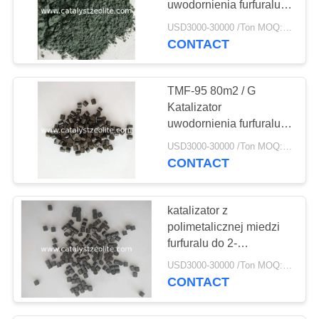
uwodornienia furfuralu
69
do alkoholu
USD3000-30000 /Ton MOQ:1 KG
Katalizator obróbki
furfurylowego
CONTACT
wodorem
TMF-95 80m2 / G
Katalizator
uwodornienia furfuralu
do dimetylofuranu
USD3000-30000 /Ton MOQ:1 KG
CONTACT
13
Odtleniacz
katalizator z
polimetalicznej miedzi
furfuralu do 2-
metylofuranu
USD3000-30000 /Ton MOQ:1 KG
CONTACT
10