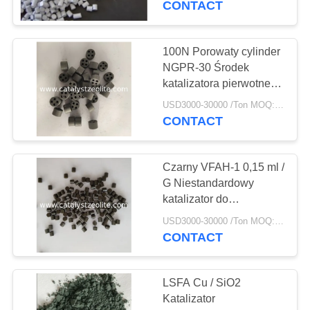
CONTACT
16
Środki do usuwania
100N Porowaty cylinder
NGPR-30 Środek
arsenu
katalizatora pierwotnego
reformatora
USD3000-30000 /Ton MOQ:1 KG
CONTACT
Czarny VFAH-1 0,15 ml /
5
G Niestandardowy
Dechlorination
katalizator do
uwodornienia
Agent
USD3000-30000 /Ton MOQ:1 KG
CONTACT
LSFA Cu / SiO2
Katalizator