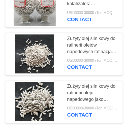
PRIVACY
katalizatora
POLICY
odbarwiającego olej
USD3000-30000 /Ton MOQ:1 KG
napędowy
CONTACT
10
Zeolit ​​TS-1
Zużyty olej silnikowy do
rafinerii olejów
napędowych rafinacja
olejów katalitycznych
USD3000-30000 /Ton MOQ:1 KG
profesjonalny katalizator
CONTACT
dla oleju pirolitycznego
do oleju napędowego
10
Zużyty olej silnikowy do
rafinerii oleju
Katalizator HTS
napędowego jako
katalizatora
USD3000-30000 /Ton MOQ:1 KG
CONTACT