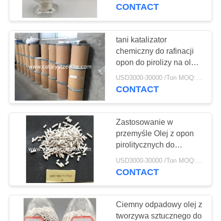
KONTROLA
pirolizy opon na olej
CONTACT
JAKOŚCI
tani katalizator
12
SKONTAKTUJ
chemiczny do rafinacji
opon do pirolizy na olej
SIĘ
Beta Zeolit
napędowy
USD3000-30000 /Ton MOQ:1 KG
Z
CONTACT
NAMI
Zastosowanie w
AKTUALNOŚCI
przemyśle Olej z opon
pirolitycznych do
17
chemikaliów do rafinacji
SPRAWY
USD3000-30000 /Ton MOQ:1 KG
oleju napędowego
CONTACT
SAPO-34 Zeolit
Katalizator olejowy
SITEMAP
Ciemny odpadowy olej z
tworzywa sztucznego do