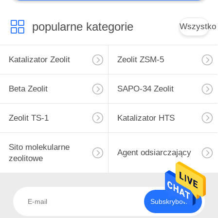
Niestandardowy
katalizator
popularne kategorie
Wszystko
Katalizator Zeolit
Zeolit ​​ZSM-5
Beta Zeolit
SAPO-34 Zeolit
Zeolit ​​TS-1
Katalizator HTS
Sito molekularne
Agent odsiarczający
zeolitowe
Subskrybować