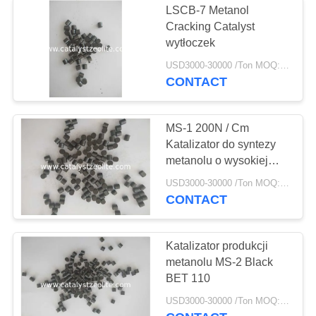
LSCB-7 Metanol
Katalizator
Cracking Catalyst
wytłoczek
odwodornienia
USD3000-30000 /Ton MOQ:1 KG
CONTACT
MS-1 200N / Cm
Katalizator do syntezy
49
metanolu o wysokiej
aktywności
USD3000-30000 /Ton MOQ:1 KG
Shift Catalyst
CONTACT
Katalizator produkcji
metanolu MS-2 Black
BET 110
42
USD3000-30000 /Ton MOQ:1 KG