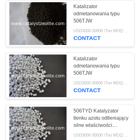
Katalizator
odmetanowania typu
58
506TJW
Sito molekularne
USD3000-30000 /Ton MOQ:1 KG
CONTACT
zeolitowe
Katalizator
odmetanowania typu
506TJW
44
USD3000-30000 /Ton MOQ:1 KG
CONTACT
Agent odsiarczający
506TYD Katalyzator
tlenku azotu odtleniający
silne właściwości
mechaniczne
USD3000-30000 /Ton MOQ:1 KG