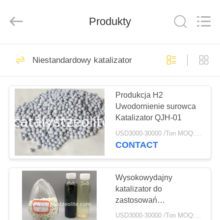
CATALYSTS
GROUP
CO.,LTD.
Produkty
All
Rights
Reserved.
DOM
22
Niestandardowy katalizator
Katalizator Zeolit
PRODUKTY
Produkcja H2
Uwodornienie surowca
O
Katalizator QJH-01
NAS
USD3000-30000 /Ton MOQ:1 KG
CONTACT
43
WYCIECZKA
PO
Wysokowydajny
Zeolit ​​ZSM-5
katalizator do
FABRYCE
zastosowań
przemysłowych do
USD3000-30000 /Ton MOQ:1 KG